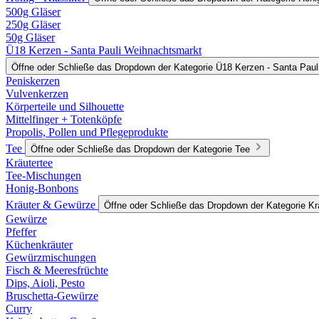
500g Gläser
250g Gläser
50g Gläser
Ü18 Kerzen - Santa Pauli Weihnachtsmarkt
Öffne oder Schließe das Dropdown der Kategorie Ü18 Kerzen - Santa Pau
Peniskerzen
Vulvenkerzen
Körperteile und Silhouette
Mittelfinger + Totenköpfe
Propolis, Pollen und Pflegeprodukte
Tee
Öffne oder Schließe das Dropdown der Kategorie Tee
Kräutertee
Tee-Mischungen
Honig-Bonbons
Kräuter & Gewürze
Öffne oder Schließe das Dropdown der Kategorie K
Gewürze
Pfeffer
Küchenkräuter
Gewürzmischungen
Fisch & Meeresfrüchte
Dips, Aioli, Pesto
Bruschetta-Gewürze
Curry