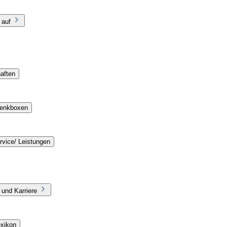
 auf
aften
henkboxen
rvice/ Leistungen
 und Karriere
exikon