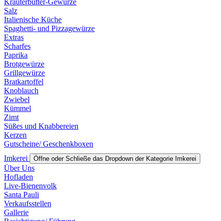
Kräuterbutter-Gewürze
Salz
Italienische Küche
Spaghetti- und Pizzagewürze
Extras
Scharfes
Paprika
Brotgewürze
Grillgewürze
Bratkartoffel
Knoblauch
Zwiebel
Kümmel
Zimt
Süßes und Knabbereien
Kerzen
Gutscheine/ Geschenkboxen
Imkerei
Öffne oder Schließe das Dropdown der Kategorie Imkerei
Über Uns
Hofladen
Live-Bienenvolk
Santa Pauli
Verkaufsstellen
Gallerie