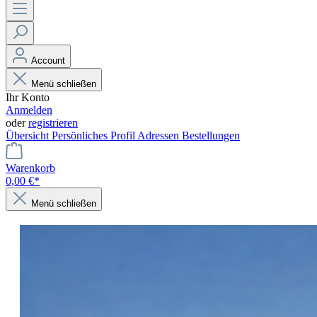
Account
Menü schließen
Ihr Konto
Anmelden
oder
registrieren
Übersicht
Persönliches Profil
Adressen
Bestellungen
Warenkorb
0,00 €*
Menü schließen