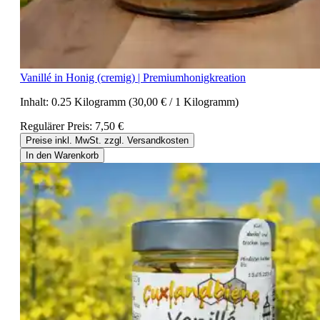
Vanillé in Honig (cremig) | Premiumhonigkreation
Inhalt:
0.25 Kilogramm
(30,00 € / 1 Kilogramm)
Regulärer Preis:
7,50 €
Preise inkl. MwSt. zzgl. Versandkosten
In den Warenkorb