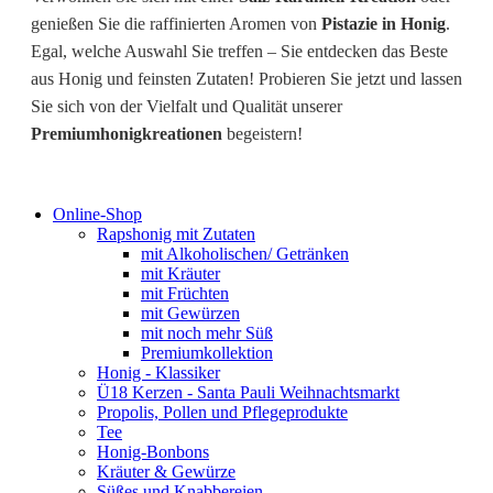
genießen Sie die raffinierten Aromen von
Pistazie in Honig
.
Egal, welche Auswahl Sie treffen – Sie entdecken das Beste
aus Honig und feinsten Zutaten! Probieren Sie jetzt und lassen
Sie sich von der Vielfalt und Qualität unserer
Premiumhonigkreationen
begeistern!
Online-Shop
Rapshonig mit Zutaten
mit Alkoholischen/ Getränken
mit Kräuter
mit Früchten
mit Gewürzen
mit noch mehr Süß
Premiumkollektion
Honig - Klassiker
Ü18 Kerzen - Santa Pauli Weihnachtsmarkt
Propolis, Pollen und Pflegeprodukte
Tee
Honig-Bonbons
Kräuter & Gewürze
Süßes und Knabbereien