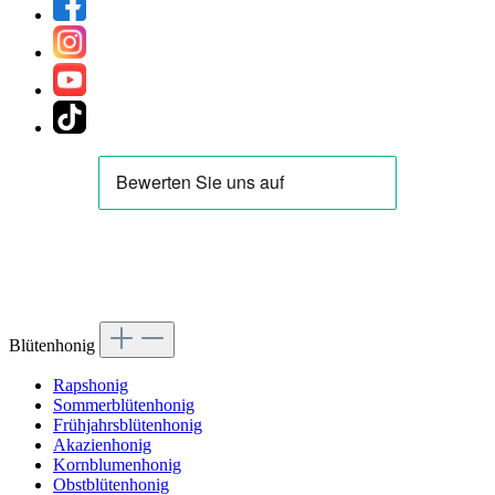
Blütenhonig
Rapshonig
Sommerblütenhonig
Frühjahrsblütenhonig
Akazienhonig
Kornblumenhonig
Obstblütenhonig