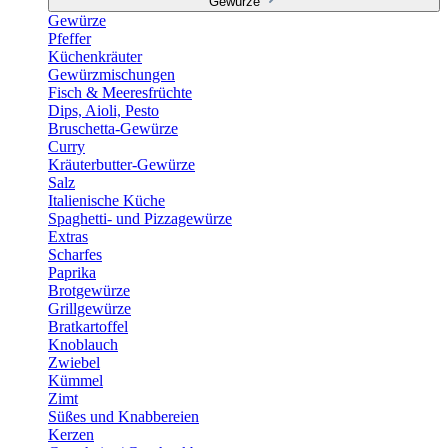
Gewürze
Gewürze
Pfeffer
Küchenkräuter
Gewürzmischungen
Fisch & Meeresfrüchte
Dips, Aioli, Pesto
Bruschetta-Gewürze
Curry
Kräuterbutter-Gewürze
Salz
Italienische Küche
Spaghetti- und Pizzagewürze
Extras
Scharfes
Paprika
Brotgewürze
Grillgewürze
Bratkartoffel
Knoblauch
Zwiebel
Kümmel
Zimt
Süßes und Knabbereien
Kerzen