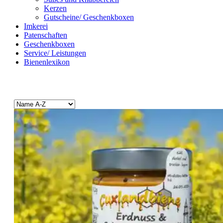
Kerzen
Gutscheine/ Geschenkboxen
Imkerei
Patenschaften
Geschenkboxen
Service/ Leistungen
Bienenlexikon