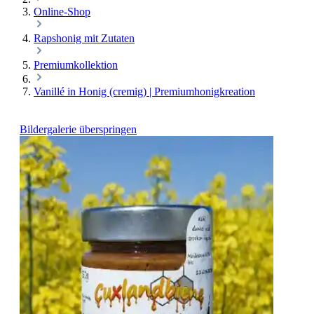
Online-Shop
Rapshonig mit Zutaten
Premiumkollektion
Vanillé in Honig (cremig) | Premiumhonigkreation
Bildergalerie überspringen