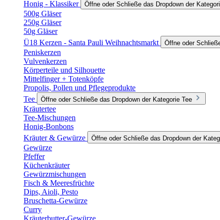
Honig - Klassiker
Öffne oder Schließe das Dropdown der Kategori
500g Gläser
250g Gläser
50g Gläser
Ü18 Kerzen - Santa Pauli Weihnachtsmarkt
Öffne oder Schließ
Peniskerzen
Vulvenkerzen
Körperteile und Silhouette
Mittelfinger + Totenköpfe
Propolis, Pollen und Pflegeprodukte
Tee
Öffne oder Schließe das Dropdown der Kategorie Tee
Kräutertee
Tee-Mischungen
Honig-Bonbons
Kräuter & Gewürze
Öffne oder Schließe das Dropdown der Kateg
Gewürze
Pfeffer
Küchenkräuter
Gewürzmischungen
Fisch & Meeresfrüchte
Dips, Aioli, Pesto
Bruschetta-Gewürze
Curry
Kräuterbutter-Gewürze