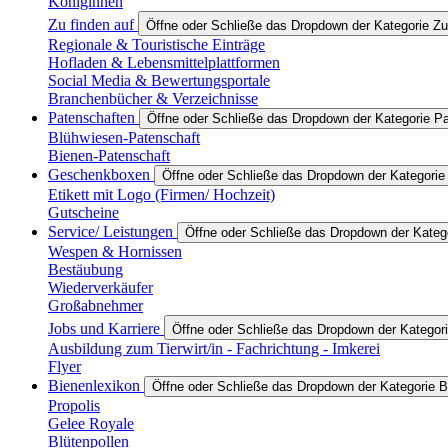
Königinnen
Zu finden auf
Öffne oder Schließe das Dropdown der Kategorie Zu
Regionale & Touristische Einträge
Hofladen & Lebensmittelplattformen
Social Media & Bewertungsportale
Branchenbücher & Verzeichnisse
Patenschaften
Öffne oder Schließe das Dropdown der Kategorie P
Blühwiesen-Patenschaft
Bienen-Patenschaft
Geschenkboxen
Öffne oder Schließe das Dropdown der Kategori
Etikett mit Logo (Firmen/ Hochzeit)
Gutscheine
Service/ Leistungen
Öffne oder Schließe das Dropdown der Katego
Wespen & Hornissen
Bestäubung
Wiederverkäufer
Großabnehmer
Jobs und Karriere
Öffne oder Schließe das Dropdown der Kategori
Ausbildung zum Tierwirt/in - Fachrichtung - Imkerei
Flyer
Bienenlexikon
Öffne oder Schließe das Dropdown der Kategorie B
Propolis
Gelee Royale
Blütenpollen