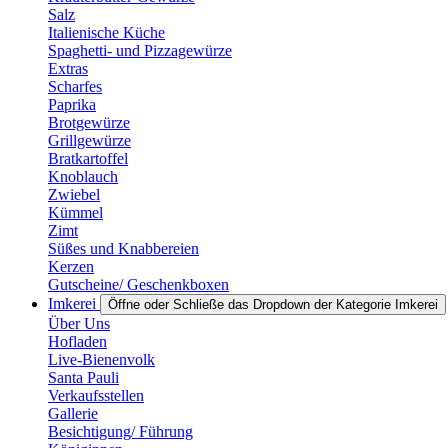
Salz
Italienische Küche
Spaghetti- und Pizzagewürze
Extras
Scharfes
Paprika
Brotgewürze
Grillgewürze
Bratkartoffel
Knoblauch
Zwiebel
Kümmel
Zimt
Süßes und Knabbereien
Kerzen
Gutscheine/ Geschenkboxen
Imkerei
Öffne oder Schließe das Dropdown der Kategorie Imkerei
Über Uns
Hofladen
Live-Bienenvolk
Santa Pauli
Verkaufsstellen
Gallerie
Besichtigung/ Führung