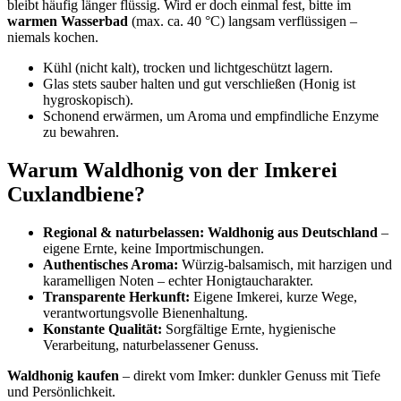
bleibt häufig länger flüssig. Wird er doch einmal fest, bitte im
warmen Wasserbad
(max. ca. 40 °C) langsam verflüssigen –
niemals kochen.
Kühl (nicht kalt), trocken und lichtgeschützt lagern.
Glas stets sauber halten und gut verschließen (Honig ist
hygroskopisch).
Schonend erwärmen, um Aroma und empfindliche Enzyme
zu bewahren.
Warum Waldhonig von der Imkerei
Cuxlandbiene?
Regional & naturbelassen:
Waldhonig aus Deutschland
–
eigene Ernte, keine Importmischungen.
Authentisches Aroma:
Würzig-balsamisch, mit harzigen und
karamelligen Noten – echter Honigtaucharakter.
Transparente Herkunft:
Eigene Imkerei, kurze Wege,
verantwortungsvolle Bienenhaltung.
Konstante Qualität:
Sorgfältige Ernte, hygienische
Verarbeitung, naturbelassener Genuss.
Waldhonig kaufen
– direkt vom Imker: dunkler Genuss mit Tiefe
und Persönlichkeit.