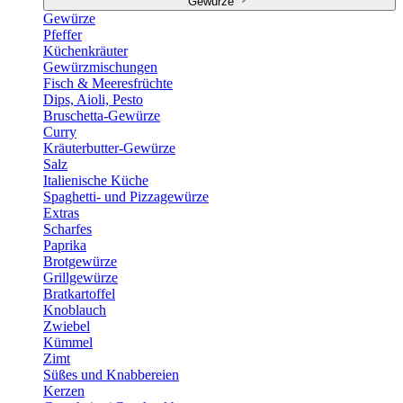
Gewürze
Gewürze
Pfeffer
Küchenkräuter
Gewürzmischungen
Fisch & Meeresfrüchte
Dips, Aioli, Pesto
Bruschetta-Gewürze
Curry
Kräuterbutter-Gewürze
Salz
Italienische Küche
Spaghetti- und Pizzagewürze
Extras
Scharfes
Paprika
Brotgewürze
Grillgewürze
Bratkartoffel
Knoblauch
Zwiebel
Kümmel
Zimt
Süßes und Knabbereien
Kerzen