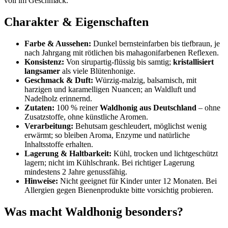
voll im Geschmack.
Charakter & Eigenschaften
Farbe & Aussehen:
Dunkel bernsteinfarben bis tiefbraun, je
nach Jahrgang mit rötlichen bis mahagonifarbenen Reflexen.
Konsistenz:
Von sirupartig-flüssig bis samtig;
kristallisiert
langsamer
als viele Blütenhonige.
Geschmack & Duft:
Würzig-malzig, balsamisch, mit
harzigen und karamelligen Nuancen; an Waldluft und
Nadelholz erinnernd.
Zutaten:
100 % reiner
Waldhonig aus Deutschland
– ohne
Zusatzstoffe, ohne künstliche Aromen.
Verarbeitung:
Behutsam geschleudert, möglichst wenig
erwärmt; so bleiben Aroma, Enzyme und natürliche
Inhaltsstoffe erhalten.
Lagerung & Haltbarkeit:
Kühl, trocken und lichtgeschützt
lagern; nicht im Kühlschrank. Bei richtiger Lagerung
mindestens 2 Jahre genussfähig.
Hinweise:
Nicht geeignet für Kinder unter 12 Monaten. Bei
Allergien gegen Bienenprodukte bitte vorsichtig probieren.
Was macht Waldhonig besonders?