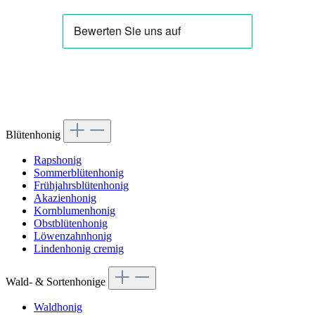
Blütenhonig
Rapshonig
Sommerblütenhonig
Frühjahrsblütenhonig
Akazienhonig
Kornblumenhonig
Obstblütenhonig
Löwenzahnhonig
Lindenhonig cremig
Wald- & Sortenhonige
Waldhonig