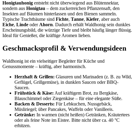
Honigtauhonig
entsteht nicht überwiegend aus Blütennektar,
sondern aus
Honigtau
– dem zuckerreichen Pflanzensaft, den
Insekten auf Bäumen hinterlassen und den Bienen sammeln.
Typische Trachtbäume sind
Fichte
,
Tanne
,
Kiefer
, aber auch
Eiche
,
Linde
oder
Ahorn
. Dadurch erhält Waldhonig sein dunkles
Erscheinungsbild, die würzige Tiefe und bleibt häufig länger flüssig.
Ideal für Genießer, die kräftige Aromen lieben.
Geschmacksprofil & Verwendungsideen
Waldhonig ist ein vielseitiger Begleiter für Küche und
Genussmomente – kräftig, aber harmonisch.
Herzhaft & Grillen:
Glasuren und Marinaden (z. B. zu Wild,
Geflügel, Grillgemüse), in dunklen Saucen oder BBQ-
Saucen.
Frühstück & Käse:
Auf kräftigem Brot, zu Bergkäse,
Blauschimmel oder Ziegenkäse – für eine elegante Süße.
Backen & Desserts:
Für Lebkuchen, Nussgebäck,
Müsliriegel; über Pancakes, Waffeln oder Vanilleeis.
Getränke:
In warmen (nicht heißen) Getränken, Kräutertees
oder als feine Note im Eistee. Bitte nicht über ca. 40 °C
erhitzen.