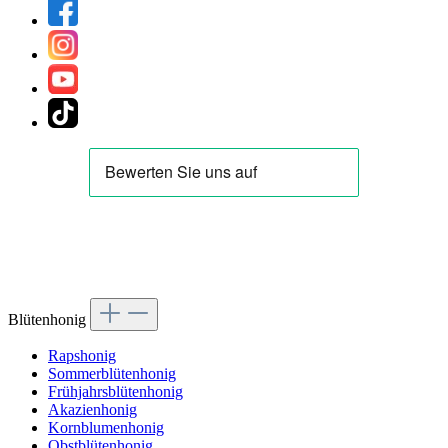
Blütenhonig
Rapshonig
Sommerblütenhonig
Frühjahrsblütenhonig
Akazienhonig
Kornblumenhonig
Obstblütenhonig