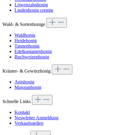
Löwenzahnhonig
Lindenhonig cremig
Wald- & Sortenhonige
Waldhonig
Heidehonig
Tannenhonig
Edelkastanienhonig
Buchweizenhonig
Kräuter- & Gewürzhonig
Anishonig
Majoranhonig
Schnelle Links
Kontakt
Neswletter Anmeldung
Verkaufsstellen