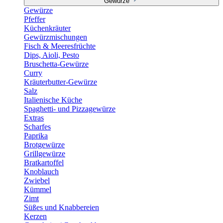
Gewürze
Gewürze
Pfeffer
Küchenkräuter
Gewürzmischungen
Fisch & Meeresfrüchte
Dips, Aioli, Pesto
Bruschetta-Gewürze
Curry
Kräuterbutter-Gewürze
Salz
Italienische Küche
Spaghetti- und Pizzagewürze
Extras
Scharfes
Paprika
Brotgewürze
Grillgewürze
Bratkartoffel
Knoblauch
Zwiebel
Kümmel
Zimt
Süßes und Knabbereien
Kerzen