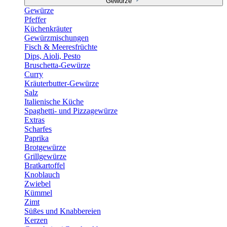
Gewürze
Gewürze
Pfeffer
Küchenkräuter
Gewürzmischungen
Fisch & Meeresfrüchte
Dips, Aioli, Pesto
Bruschetta-Gewürze
Curry
Kräuterbutter-Gewürze
Salz
Italienische Küche
Spaghetti- und Pizzagewürze
Extras
Scharfes
Paprika
Brotgewürze
Grillgewürze
Bratkartoffel
Knoblauch
Zwiebel
Kümmel
Zimt
Süßes und Knabbereien
Kerzen