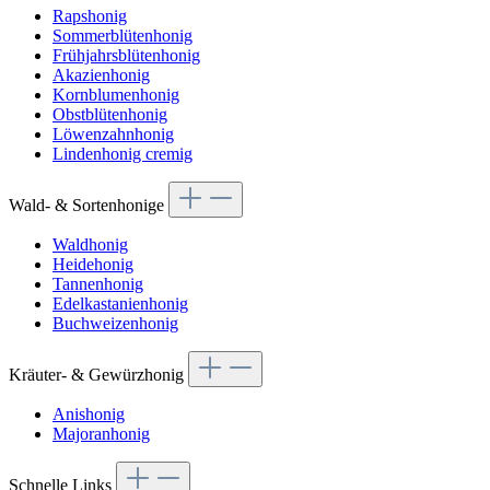
Rapshonig
Sommerblütenhonig
Frühjahrsblütenhonig
Akazienhonig
Kornblumenhonig
Obstblütenhonig
Löwenzahnhonig
Lindenhonig cremig
Wald- & Sortenhonige
Waldhonig
Heidehonig
Tannenhonig
Edelkastanienhonig
Buchweizenhonig
Kräuter- & Gewürzhonig
Anishonig
Majoranhonig
Schnelle Links