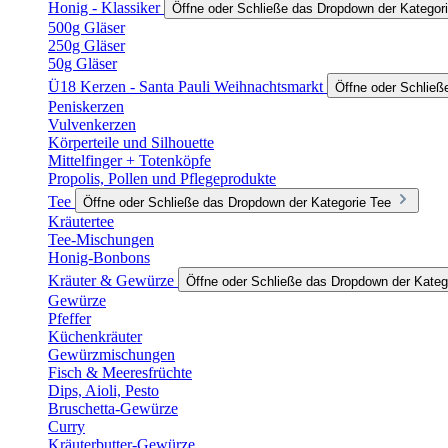
Honig - Klassiker
Öffne oder Schließe das Dropdown der Kategori
500g Gläser
250g Gläser
50g Gläser
Ü18 Kerzen - Santa Pauli Weihnachtsmarkt
Öffne oder Schließ
Peniskerzen
Vulvenkerzen
Körperteile und Silhouette
Mittelfinger + Totenköpfe
Propolis, Pollen und Pflegeprodukte
Tee
Öffne oder Schließe das Dropdown der Kategorie Tee
Kräutertee
Tee-Mischungen
Honig-Bonbons
Kräuter & Gewürze
Öffne oder Schließe das Dropdown der Kateg
Gewürze
Pfeffer
Küchenkräuter
Gewürzmischungen
Fisch & Meeresfrüchte
Dips, Aioli, Pesto
Bruschetta-Gewürze
Curry
Kräuterbutter-Gewürze