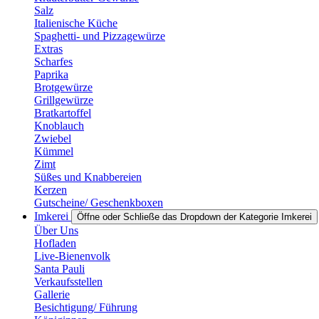
Salz
Italienische Küche
Spaghetti- und Pizzagewürze
Extras
Scharfes
Paprika
Brotgewürze
Grillgewürze
Bratkartoffel
Knoblauch
Zwiebel
Kümmel
Zimt
Süßes und Knabbereien
Kerzen
Gutscheine/ Geschenkboxen
Imkerei
Öffne oder Schließe das Dropdown der Kategorie Imkerei
Über Uns
Hofladen
Live-Bienenvolk
Santa Pauli
Verkaufsstellen
Gallerie
Besichtigung/ Führung