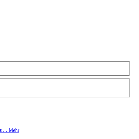
t du…
Mehr