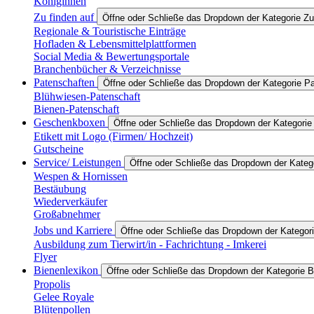
Königinnen
Zu finden auf
Öffne oder Schließe das Dropdown der Kategorie Zu
Regionale & Touristische Einträge
Hofladen & Lebensmittelplattformen
Social Media & Bewertungsportale
Branchenbücher & Verzeichnisse
Patenschaften
Öffne oder Schließe das Dropdown der Kategorie P
Blühwiesen-Patenschaft
Bienen-Patenschaft
Geschenkboxen
Öffne oder Schließe das Dropdown der Kategori
Etikett mit Logo (Firmen/ Hochzeit)
Gutscheine
Service/ Leistungen
Öffne oder Schließe das Dropdown der Katego
Wespen & Hornissen
Bestäubung
Wiederverkäufer
Großabnehmer
Jobs und Karriere
Öffne oder Schließe das Dropdown der Kategori
Ausbildung zum Tierwirt/in - Fachrichtung - Imkerei
Flyer
Bienenlexikon
Öffne oder Schließe das Dropdown der Kategorie B
Propolis
Gelee Royale
Blütenpollen