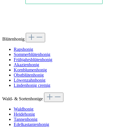
Blütenhonig
Rapshonig
Sommerblütenhonig
Frühjahrsblütenhonig
Akazienhonig
Kornblumenhonig
Obstblütenhonig
Löwenzahnhonig
Lindenhonig cremig
Wald- & Sortenhonige
Waldhonig
Heidehonig
Tannenhonig
Edelkastanienhonig