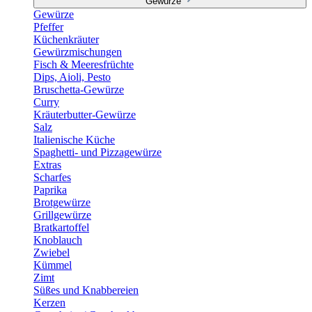
Gewürze
Gewürze
Pfeffer
Küchenkräuter
Gewürzmischungen
Fisch & Meeresfrüchte
Dips, Aioli, Pesto
Bruschetta-Gewürze
Curry
Kräuterbutter-Gewürze
Salz
Italienische Küche
Spaghetti- und Pizzagewürze
Extras
Scharfes
Paprika
Brotgewürze
Grillgewürze
Bratkartoffel
Knoblauch
Zwiebel
Kümmel
Zimt
Süßes und Knabbereien
Kerzen