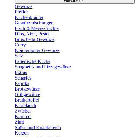
Gewürze
Gewürze
Pfeffer
Küchenkräuter
Gewürzmischungen
Fisch & Meeresfrüchte
Dips, Aioli, Pesto
Bruschetta-Gewürze
Curry
Kräuterbutter-Gewürze
Salz
Italienische Küche
Spaghetti- und Pizzagewürze
Extras
Scharfes
Paprika
Brotgewürze
Grillgewürze
Bratkartoffel
Knoblauch
Zwiebel
Kümmel
Zimt
Süßes und Knabbereien
Kerzen