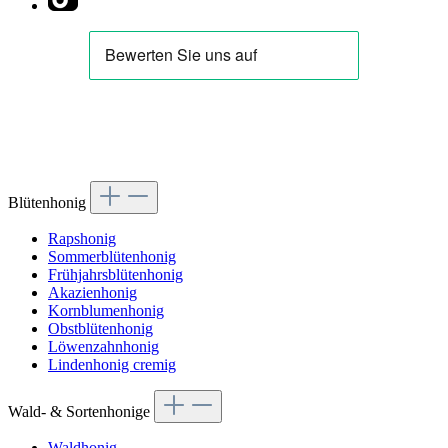
Blütenhonig
Rapshonig
Sommerblütenhonig
Frühjahrsblütenhonig
Akazienhonig
Kornblumenhonig
Obstblütenhonig
Löwenzahnhonig
Lindenhonig cremig
Wald- & Sortenhonige
Waldhonig