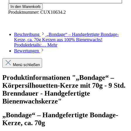
In den Warenkorb
Produktnummer:
CUX10634.2
Beschreibung
„Bondage“ – Handgefertigte Bondage-
Kerze, ca. 70g Kerzen aus 100% Bienenwachs!
Produktdetails:…
Mehr
Bewertungen
Menü schließen
Produktinformationen "„Bondage“ –
Körpersilhouetten-Kerze mit 70g - 9 Std.
Brenndauer - Handgefertigte
Bienenwachskerze"
„
Bondage
“ – Handgefertigte Bondage-
Kerze, ca. 70g