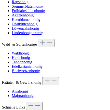
Rapshonig
Sommerblütenhonig
Frühjahrsblütenhonig
Akazienhonig
Kornblumenhonig
Obstblütenhonig
Löwenzahnhonig
Lindenhonig cremig
Wald- & Sortenhonige
Waldhonig
Heidehonig
Tannenhonig
Edelkastanienhonig
Buchweizenhonig
Kräuter- & Gewürzhonig
Anishonig
Majoranhonig
Schnelle Links