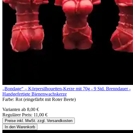
„Bondage“ – Körpersilhouetten-Kerze mit 70g - 9 Std. Brenndauer -
Handgefertigte Bienenwachskerze
Farbe:
Rot (eingefärbt mit Roter Beete)
Varianten ab
8,00 €
Regulärer Preis:
11,00 €
Preise inkl. MwSt. zzgl. Versandkosten
In den Warenkorb