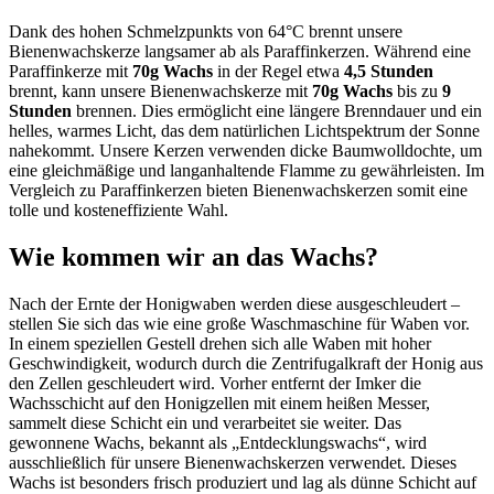
Dank des hohen Schmelzpunkts von 64°C brennt unsere
Bienenwachskerze langsamer ab als Paraffinkerzen. Während eine
Paraffinkerze mit
70g Wachs
in der Regel etwa
4,5 Stunden
brennt, kann unsere Bienenwachskerze mit
70g Wachs
bis zu
9
Stunden
brennen. Dies ermöglicht eine längere Brenndauer und ein
helles, warmes Licht, das dem natürlichen Lichtspektrum der Sonne
nahekommt. Unsere Kerzen verwenden dicke Baumwoll­dochte, um
eine gleichmäßige und langanhaltende Flamme zu gewährleisten. Im
Vergleich zu Paraffinkerzen bieten Bienenwachskerzen somit eine
tolle und kosteneffiziente Wahl.
Wie kommen wir an das Wachs?
Nach der Ernte der Honigwaben werden diese ausgeschleudert –
stellen Sie sich das wie eine große Waschmaschine für Waben vor.
In einem speziellen Gestell drehen sich alle Waben mit hoher
Geschwindigkeit, wodurch durch die Zentrifugalkraft der Honig aus
den Zellen geschleudert wird. Vorher entfernt der Imker die
Wachsschicht auf den Honigzellen mit einem heißen Messer,
sammelt diese Schicht ein und verarbeitet sie weiter. Das
gewonnene Wachs, bekannt als „Entdecklungswachs“, wird
ausschließlich für unsere Bienenwachskerzen verwendet. Dieses
Wachs ist besonders frisch produziert und lag als dünne Schicht auf