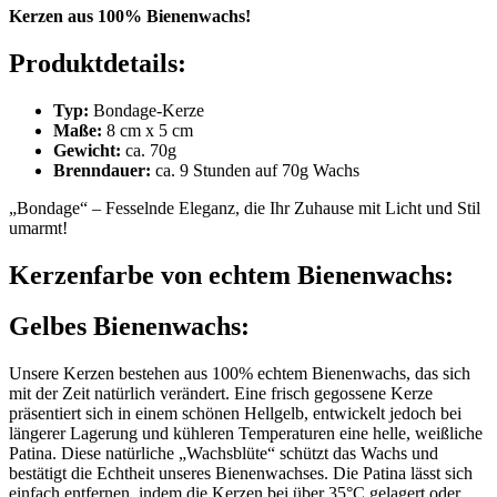
Kerzen aus 100% Bienenwachs!
Produktdetails:
Typ:
Bondage-Kerze
Maße:
8 cm x 5 cm
Gewicht:
ca. 70g
Brenndauer:
ca. 9 Stunden auf 70g Wachs
„
Bondage
“ – Fesselnde Eleganz, die Ihr Zuhause mit Licht und Stil
umarmt!
Kerzenfarbe von echtem Bienenwachs:
Gelbes Bienenwachs:
Unsere Kerzen bestehen aus 100% echtem Bienenwachs, das sich
mit der Zeit natürlich verändert. Eine frisch gegossene Kerze
präsentiert sich in einem schönen Hellgelb, entwickelt jedoch bei
längerer Lagerung und kühleren Temperaturen eine helle, weißliche
Patina. Diese natürliche „Wachsblüte“ schützt das Wachs und
bestätigt die Echtheit unseres Bienenwachses. Die Patina lässt sich
einfach entfernen, indem die Kerzen bei über 35°C gelagert oder