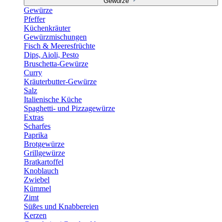
Gewürze
Gewürze
Pfeffer
Küchenkräuter
Gewürzmischungen
Fisch & Meeresfrüchte
Dips, Aioli, Pesto
Bruschetta-Gewürze
Curry
Kräuterbutter-Gewürze
Salz
Italienische Küche
Spaghetti- und Pizzagewürze
Extras
Scharfes
Paprika
Brotgewürze
Grillgewürze
Bratkartoffel
Knoblauch
Zwiebel
Kümmel
Zimt
Süßes und Knabbereien
Kerzen