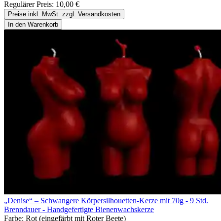
Regulärer Preis:
10,00 €
Preise inkl. MwSt. zzgl. Versandkosten
In den Warenkorb
„Denise“ – Schwangere Körpersilhouetten-Kerze mit 70g - 9 Std.
Brenndauer - Handgefertigte Bienenwachskerze
Farbe:
Rot (eingefärbt mit Roter Beete)