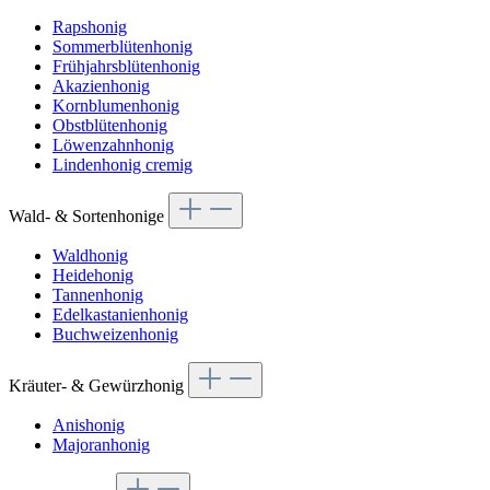
Rapshonig
Sommerblütenhonig
Frühjahrsblütenhonig
Akazienhonig
Kornblumenhonig
Obstblütenhonig
Löwenzahnhonig
Lindenhonig cremig
Wald- & Sortenhonige
Waldhonig
Heidehonig
Tannenhonig
Edelkastanienhonig
Buchweizenhonig
Kräuter- & Gewürzhonig
Anishonig
Majoranhonig