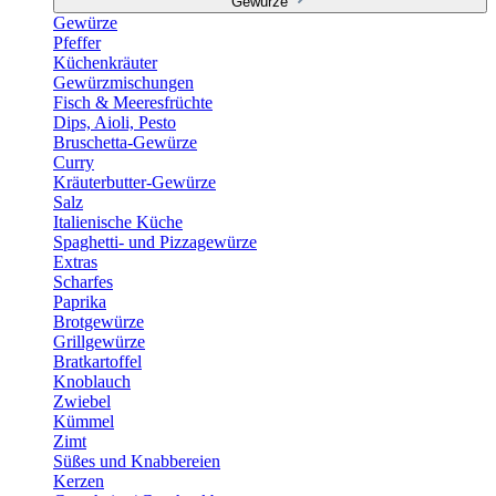
Gewürze
Gewürze
Pfeffer
Küchenkräuter
Gewürzmischungen
Fisch & Meeresfrüchte
Dips, Aioli, Pesto
Bruschetta-Gewürze
Curry
Kräuterbutter-Gewürze
Salz
Italienische Küche
Spaghetti- und Pizzagewürze
Extras
Scharfes
Paprika
Brotgewürze
Grillgewürze
Bratkartoffel
Knoblauch
Zwiebel
Kümmel
Zimt
Süßes und Knabbereien
Kerzen