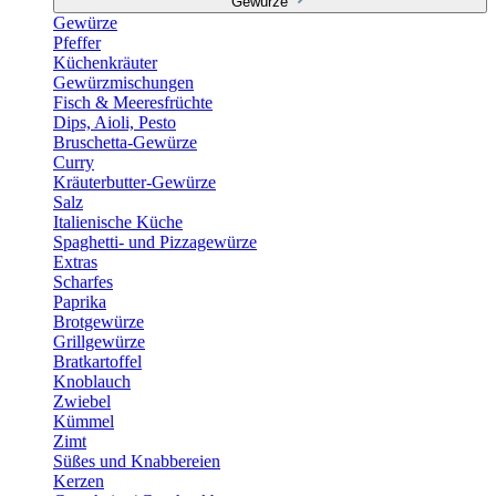
Gewürze
Gewürze
Pfeffer
Küchenkräuter
Gewürzmischungen
Fisch & Meeresfrüchte
Dips, Aioli, Pesto
Bruschetta-Gewürze
Curry
Kräuterbutter-Gewürze
Salz
Italienische Küche
Spaghetti- und Pizzagewürze
Extras
Scharfes
Paprika
Brotgewürze
Grillgewürze
Bratkartoffel
Knoblauch
Zwiebel
Kümmel
Zimt
Süßes und Knabbereien
Kerzen