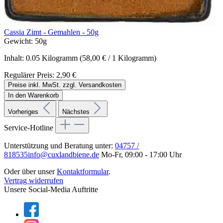
Cassia Zimt - Gemahlen - 50g
Gewicht:
50g
Inhalt:
0.05 Kilogramm
(58,00 € / 1 Kilogramm)
Regulärer Preis:
2,90 €
Preise inkl. MwSt. zzgl. Versandkosten
In den Warenkorb
Vorheriges
Nächstes
Service-Hotline
Unterstützung und Beratung unter:
04757 /
818535
info@cuxlandbiene.de
Mo-Fr, 09:00 - 17:00 Uhr
Oder über unser
Kontaktformular
.
Vertrag widerrufen
Unsere Social-Media Auftritte