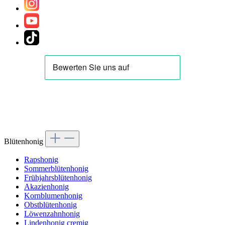
Blütenhonig
Rapshonig
Sommerblütenhonig
Frühjahrsblütenhonig
Akazienhonig
Kornblumenhonig
Obstblütenhonig
Löwenzahnhonig
Lindenhonig cremig