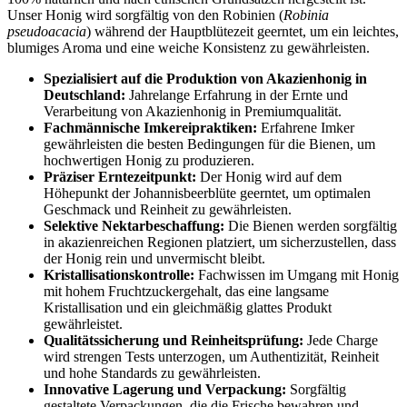
Unser Honig wird sorgfältig von den Robinien (
Robinia
pseudoacacia
) während der Hauptblütezeit geerntet, um ein leichtes,
blumiges Aroma und eine weiche Konsistenz zu gewährleisten.
Spezialisiert auf die Produktion von Akazienhonig in
Deutschland:
Jahrelange Erfahrung in der Ernte und
Verarbeitung von Akazienhonig in Premiumqualität.
Fachmännische Imkereipraktiken:
Erfahrene Imker
gewährleisten die besten Bedingungen für die Bienen, um
hochwertigen Honig zu produzieren.
Präziser Erntezeitpunkt:
Der Honig wird auf dem
Höhepunkt der Johannisbeerblüte geerntet, um optimalen
Geschmack und Reinheit zu gewährleisten.
Selektive Nektarbeschaffung:
Die Bienen werden sorgfältig
in akazienreichen Regionen platziert, um sicherzustellen, dass
der Honig rein und unvermischt bleibt.
Kristallisationskontrolle:
Fachwissen im Umgang mit Honig
mit hohem Fruchtzuckergehalt, das eine langsame
Kristallisation und ein gleichmäßig glattes Produkt
gewährleistet.
Qualitätssicherung und Reinheitsprüfung:
Jede Charge
wird strengen Tests unterzogen, um Authentizität, Reinheit
und hohe Standards zu gewährleisten.
Innovative Lagerung und Verpackung:
Sorgfältig
gestaltete Verpackungen, die die Frische bewahren und