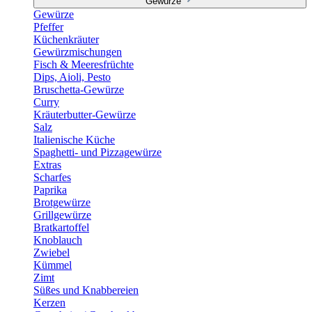
Gewürze
Gewürze
Pfeffer
Küchenkräuter
Gewürzmischungen
Fisch & Meeresfrüchte
Dips, Aioli, Pesto
Bruschetta-Gewürze
Curry
Kräuterbutter-Gewürze
Salz
Italienische Küche
Spaghetti- und Pizzagewürze
Extras
Scharfes
Paprika
Brotgewürze
Grillgewürze
Bratkartoffel
Knoblauch
Zwiebel
Kümmel
Zimt
Süßes und Knabbereien
Kerzen