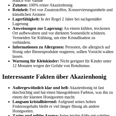
Hauch von Vanille
Zutaten:
100% reiner Akazienhonig
Reinheit:
Frei von Zusatzstoffen, Konservierungsmitteln und
künstlichen Aromen
Lagerfähigkeit:
In der Regel 2 Jahre bei sachgemäßer
Lagerung
Anweisungen zur Lagerung:
An einem kühlen, trockenen
Ort aufbewahren und vor direktem Sonnenlicht schützen.
Vermeiden Sie Kühlung, um eine Kristallisation zu
verhindern.
Informationen zu Allergenen:
Personen, die allergisch auf
Honig oder Bienenprodukte reagieren, sollten Vorsicht walten
lassen.
Warnung für Kleinkinder:
Nicht geeignet für Kinder unter
12 Monaten wegen der Gefahr von Botulismus.
Interessante Fakten über Akazienhonig
Außergewöhnlich klar und hell:
Akazienhonig ist fast
durchsichtig und hat einen blassgoldenen Farbton, was ihn zu
einem der klarsten Honigsorten macht.
Langsam kristallisierend:
Aufgrund seines hohen
Fruktosegehalts bleibt er viel länger flüssig als andere
Honigsorten.
Zartes und mildes Aroma:
Seine leichte Süße mit subtilen