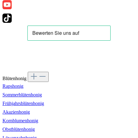
Blütenhonig
Rapshonig
Sommerblütenhonig
Frühjahrsblütenhonig
Akazienhonig
Kornblumenhonig
Obstblütenhonig
Löwenzahnhonig