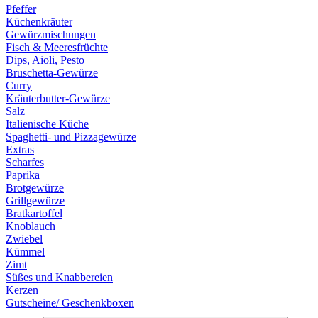
Pfeffer
Küchenkräuter
Gewürzmischungen
Fisch & Meeresfrüchte
Dips, Aioli, Pesto
Bruschetta-Gewürze
Curry
Kräuterbutter-Gewürze
Salz
Italienische Küche
Spaghetti- und Pizzagewürze
Extras
Scharfes
Paprika
Brotgewürze
Grillgewürze
Bratkartoffel
Knoblauch
Zwiebel
Kümmel
Zimt
Süßes und Knabbereien
Kerzen
Gutscheine/ Geschenkboxen