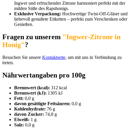
Ingwer und erfrischender Zitrone harmoniert perfekt mit der
milden Süße des Rapshonigs.
Exklusive Verpackung:
Hochwertige Twist-Off-Gläser und
liebevoll gestaltete Etiketten – perfekt zum Verschenken oder
Genießen.
Fragen zu unserem
"Ingwer-Zitrone in
Honig"
?
Besuchen Sie unsere
Kontaktseite
, um mit uns in Verbindung zu
treten.
Nährwertangaben pro 100g
Brennwert (kcal):
312 kcal
Brennwert (kJ):
1305 kJ
Fett:
0,0 g
davon gesättigte Fettsäuren:
0,0 g
Kohlenhydrate:
76 g
davon Zucker:
74,8 g
Eiweiß:
1 g
Salz:
0,0 g