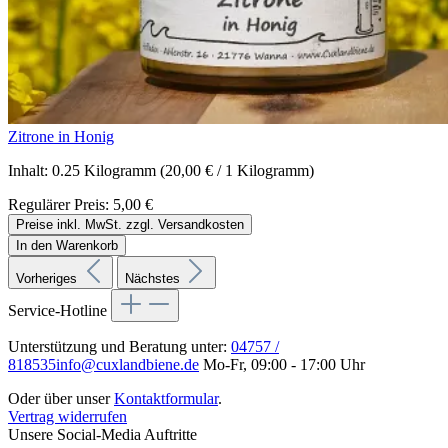
Zitrone in Honig
Inhalt:
0.25 Kilogramm
(20,00 € / 1 Kilogramm)
Regulärer Preis:
5,00 €
Preise inkl. MwSt. zzgl. Versandkosten
In den Warenkorb
Vorheriges
Nächstes
Service-Hotline
Unterstützung und Beratung unter:
04757 /
818535
info@cuxlandbiene.de
Mo-Fr, 09:00 - 17:00 Uhr
Oder über unser
Kontaktformular
.
Vertrag widerrufen
Unsere Social-Media Auftritte