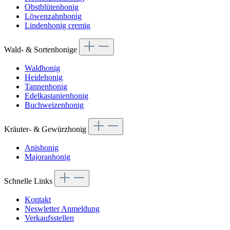
Obstblütenhonig
Löwenzahnhonig
Lindenhonig cremig
Wald- & Sortenhonige
Waldhonig
Heidehonig
Tannenhonig
Edelkastanienhonig
Buchweizenhonig
Kräuter- & Gewürzhonig
Anishonig
Majoranhonig
Schnelle Links
Kontakt
Neswletter Anmeldung
Verkaufsstellen