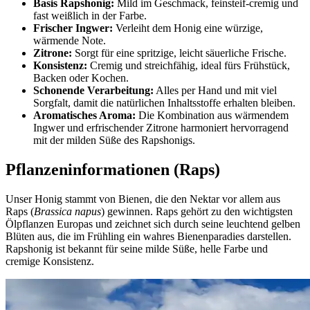
Basis Rapshonig:
Mild im Geschmack, feinsteif-cremig und
fast weißlich in der Farbe.
Frischer Ingwer:
Verleiht dem Honig eine würzige,
wärmende Note.
Zitrone:
Sorgt für eine spritzige, leicht säuerliche Frische.
Konsistenz:
Cremig und streichfähig, ideal fürs Frühstück,
Backen oder Kochen.
Schonende Verarbeitung:
Alles per Hand und mit viel
Sorgfalt, damit die natürlichen Inhaltsstoffe erhalten bleiben.
Aromatisches Aroma:
Die Kombination aus wärmendem
Ingwer und erfrischender Zitrone harmoniert hervorragend
mit der milden Süße des Rapshonigs.
Pflanzeninformationen (Raps)
Unser Honig stammt von Bienen, die den Nektar vor allem aus
Raps (
Brassica napus
) gewinnen. Raps gehört zu den wichtigsten
Ölpflanzen Europas und zeichnet sich durch seine leuchtend gelben
Blüten aus, die im Frühling ein wahres Bienenparadies darstellen.
Rapshonig ist bekannt für seine milde Süße, helle Farbe und
cremige Konsistenz.