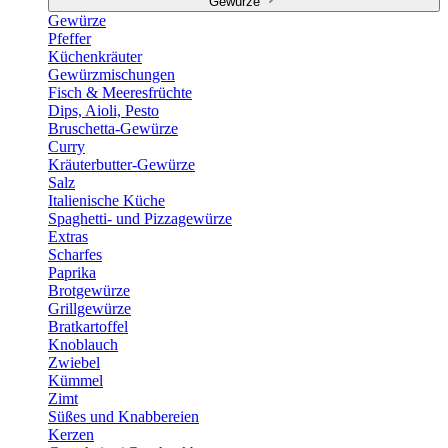
Gewürze
Gewürze
Pfeffer
Küchenkräuter
Gewürzmischungen
Fisch & Meeresfrüchte
Dips, Aioli, Pesto
Bruschetta-Gewürze
Curry
Kräuterbutter-Gewürze
Salz
Italienische Küche
Spaghetti- und Pizzagewürze
Extras
Scharfes
Paprika
Brotgewürze
Grillgewürze
Bratkartoffel
Knoblauch
Zwiebel
Kümmel
Zimt
Süßes und Knabbereien
Kerzen