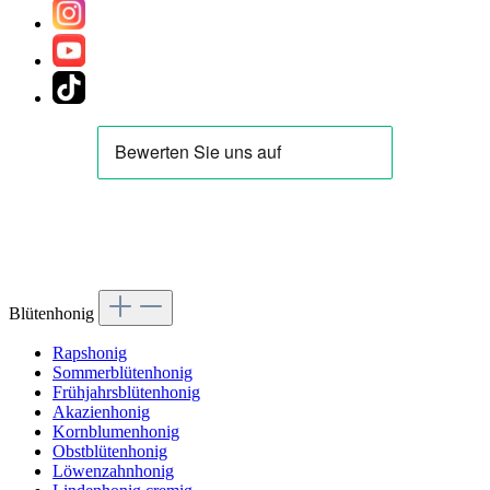
Blütenhonig
Rapshonig
Sommerblütenhonig
Frühjahrsblütenhonig
Akazienhonig
Kornblumenhonig
Obstblütenhonig
Löwenzahnhonig