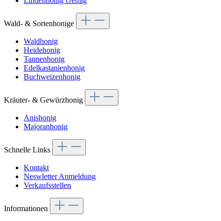
Lindenhonig cremig
Wald- & Sortenhonige
Waldhonig
Heidehonig
Tannenhonig
Edelkastanienhonig
Buchweizenhonig
Kräuter- & Gewürzhonig
Anishonig
Majoranhonig
Schnelle Links
Kontakt
Neswletter Anmeldung
Verkaufsstellen
Informationen