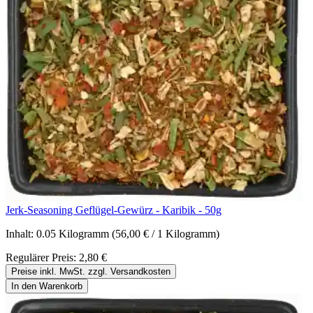
Jerk-Seasoning Geflügel-Gewürz - Karibik - 50g
Inhalt:
0.05 Kilogramm
(56,00 € / 1 Kilogramm)
Regulärer Preis:
2,80 €
Preise inkl. MwSt. zzgl. Versandkosten
In den Warenkorb