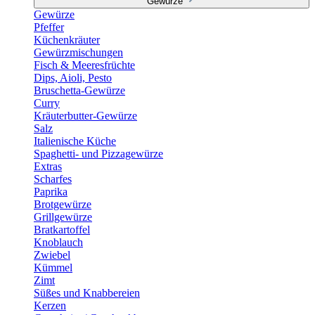
Gewürze
Gewürze
Pfeffer
Küchenkräuter
Gewürzmischungen
Fisch & Meeresfrüchte
Dips, Aioli, Pesto
Bruschetta-Gewürze
Curry
Kräuterbutter-Gewürze
Salz
Italienische Küche
Spaghetti- und Pizzagewürze
Extras
Scharfes
Paprika
Brotgewürze
Grillgewürze
Bratkartoffel
Knoblauch
Zwiebel
Kümmel
Zimt
Süßes und Knabbereien
Kerzen