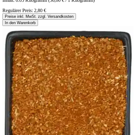
Inhalt:
0.05 Kilogramm
(56,00 € / 1 Kilogramm)
Regulärer Preis:
2,80 €
Preise inkl. MwSt. zzgl. Versandkosten
In den Warenkorb