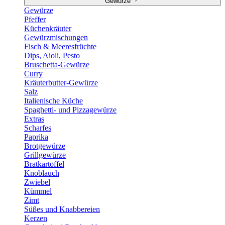
Gewürze
Gewürze
Pfeffer
Küchenkräuter
Gewürzmischungen
Fisch & Meeresfrüchte
Dips, Aioli, Pesto
Bruschetta-Gewürze
Curry
Kräuterbutter-Gewürze
Salz
Italienische Küche
Spaghetti- und Pizzagewürze
Extras
Scharfes
Paprika
Brotgewürze
Grillgewürze
Bratkartoffel
Knoblauch
Zwiebel
Kümmel
Zimt
Süßes und Knabbereien
Kerzen