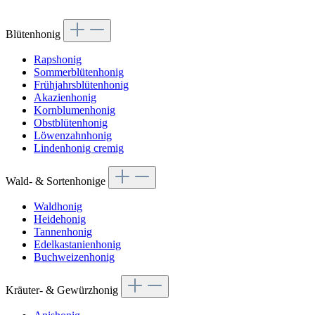
Blütenhonig
Rapshonig
Sommerblütenhonig
Frühjahrsblütenhonig
Akazienhonig
Kornblumenhonig
Obstblütenhonig
Löwenzahnhonig
Lindenhonig cremig
Wald- & Sortenhonige
Waldhonig
Heidehonig
Tannenhonig
Edelkastanienhonig
Buchweizenhonig
Kräuter- & Gewürzhonig