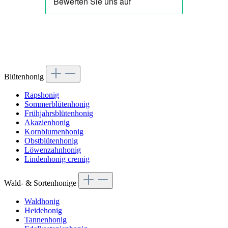
Blütenhonig
Rapshonig
Sommerblütenhonig
Frühjahrsblütenhonig
Akazienhonig
Kornblumenhonig
Obstblütenhonig
Löwenzahnhonig
Lindenhonig cremig
Wald- & Sortenhonige
Waldhonig
Heidehonig
Tannenhonig