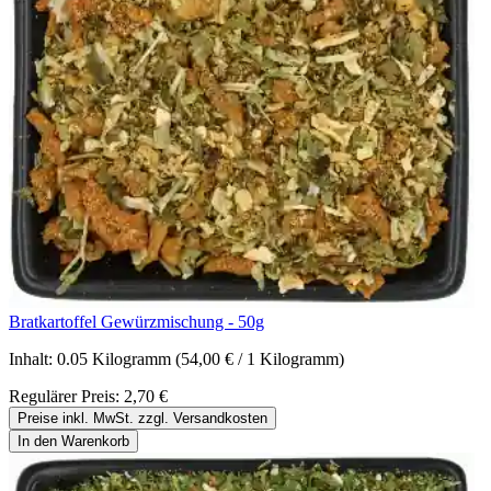
Bratkartoffel Gewürzmischung - 50g
Inhalt:
0.05 Kilogramm
(54,00 € / 1 Kilogramm)
Regulärer Preis:
2,70 €
Preise inkl. MwSt. zzgl. Versandkosten
In den Warenkorb