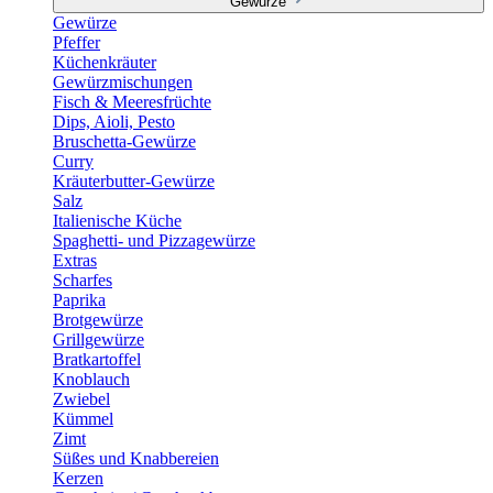
Gewürze
Gewürze
Pfeffer
Küchenkräuter
Gewürzmischungen
Fisch & Meeresfrüchte
Dips, Aioli, Pesto
Bruschetta-Gewürze
Curry
Kräuterbutter-Gewürze
Salz
Italienische Küche
Spaghetti- und Pizzagewürze
Extras
Scharfes
Paprika
Brotgewürze
Grillgewürze
Bratkartoffel
Knoblauch
Zwiebel
Kümmel
Zimt
Süßes und Knabbereien
Kerzen