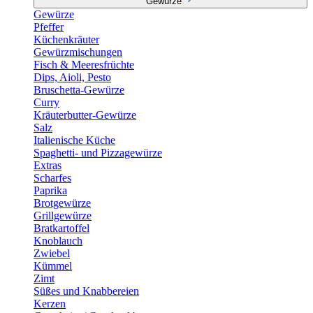
Gewürze
Gewürze
Pfeffer
Küchenkräuter
Gewürzmischungen
Fisch & Meeresfrüchte
Dips, Aioli, Pesto
Bruschetta-Gewürze
Curry
Kräuterbutter-Gewürze
Salz
Italienische Küche
Spaghetti- und Pizzagewürze
Extras
Scharfes
Paprika
Brotgewürze
Grillgewürze
Bratkartoffel
Knoblauch
Zwiebel
Kümmel
Zimt
Süßes und Knabbereien
Kerzen