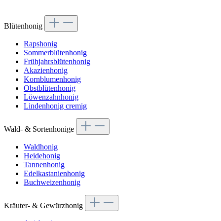
Blütenhonig
Rapshonig
Sommerblütenhonig
Frühjahrsblütenhonig
Akazienhonig
Kornblumenhonig
Obstblütenhonig
Löwenzahnhonig
Lindenhonig cremig
Wald- & Sortenhonige
Waldhonig
Heidehonig
Tannenhonig
Edelkastanienhonig
Buchweizenhonig
Kräuter- & Gewürzhonig