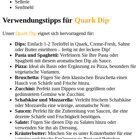
Sellerie
Senfmehl
Verwendungstipps für
Quark Dip
Unser
Quark Dip
eignet sich hervorragend für:
Dips:
Einfach 1-2 Teelöffel in Quark, Creme-Fresh, Sahne
oder Butter einrühren – fertig ist der leckere Dip!
Pasta und Spaghetti:
Verfeinern Sie Ihre Pasta oder
Spaghetti mit diesem aromatischen Dip als Sauce.
Pizza:
Ideal als Basis oder Ergänzung zu Pizza, besonders für
vegetarische Varianten.
Bruschetta:
Fügen Sie dem klassischen Bruschetta einen
Hauch von Schärfe und Frische hinzu.
Zucchini:
Perfekt zum Dippen von gegrilltem oder
gedünstetem Gemüse wie Zucchini.
Schafskäse und Mozzarella:
Verleiht frischem Schafskäse
oder Mozzarella eine würzige, aromatische Note.
Saucen:
Perfekt für die Zubereitung von Saucen, die eine
dezente Schärfe und Fruchtigkeit benötigen.
Salate:
Fügen Sie diesen Dip zu Salaten hinzu oder
verwenden Sie ihn als Dressing.
Kräuterbutter:
Mischen Sie es unter Kräuterbutter für eine
würzige und frische Ergänzung zu Brot und Brötchen.