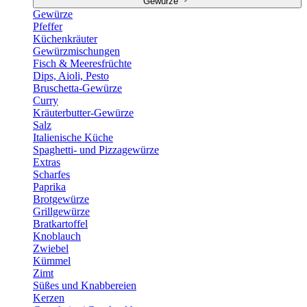
Gewürze
Gewürze
Pfeffer
Küchenkräuter
Gewürzmischungen
Fisch & Meeresfrüchte
Dips, Aioli, Pesto
Bruschetta-Gewürze
Curry
Kräuterbutter-Gewürze
Salz
Italienische Küche
Spaghetti- und Pizzagewürze
Extras
Scharfes
Paprika
Brotgewürze
Grillgewürze
Bratkartoffel
Knoblauch
Zwiebel
Kümmel
Zimt
Süßes und Knabbereien
Kerzen