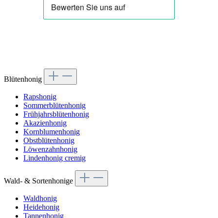
Blütenhonig
Rapshonig
Sommerblütenhonig
Frühjahrsblütenhonig
Akazienhonig
Kornblumenhonig
Obstblütenhonig
Löwenzahnhonig
Lindenhonig cremig
Wald- & Sortenhonige
Waldhonig
Heidehonig
Tannenhonig