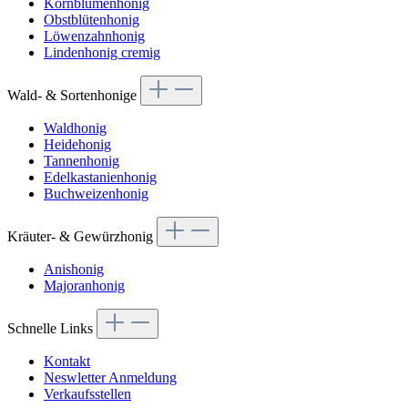
Kornblumenhonig
Obstblütenhonig
Löwenzahnhonig
Lindenhonig cremig
Wald- & Sortenhonige
Waldhonig
Heidehonig
Tannenhonig
Edelkastanienhonig
Buchweizenhonig
Kräuter- & Gewürzhonig
Anishonig
Majoranhonig
Schnelle Links
Kontakt
Neswletter Anmeldung
Verkaufsstellen