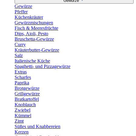
Gewürze
Gewürze
Pfeffer
Küchenkräuter
Gewürzmischungen
Fisch & Meeresfrüchte
Dips, Aioli, Pesto
Bruschetta-Gewürze
Curry
Kräuterbutter-Gewürze
Salz
Italienische Küche
Spaghetti- und Pizzagewürze
Extras
Scharfes
Paprika
Brotgewürze
Grillgewürze
Bratkartoffel
Knoblauch
Zwiebel
Kümmel
Zimt
Süßes und Knabbereien
Kerzen