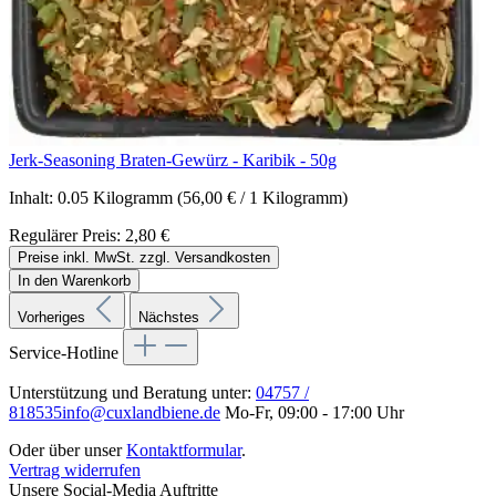
Jerk-Seasoning Braten-Gewürz - Karibik - 50g
Inhalt:
0.05 Kilogramm
(56,00 € / 1 Kilogramm)
Regulärer Preis:
2,80 €
Preise inkl. MwSt. zzgl. Versandkosten
In den Warenkorb
Vorheriges
Nächstes
Service-Hotline
Unterstützung und Beratung unter:
04757 /
818535
info@cuxlandbiene.de
Mo-Fr, 09:00 - 17:00 Uhr
Oder über unser
Kontaktformular
.
Vertrag widerrufen
Unsere Social-Media Auftritte