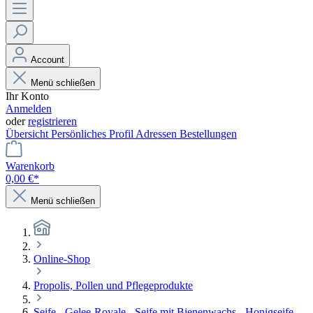
Account
Menü schließen
Ihr Konto
Anmelden
oder
registrieren
Übersicht
Persönliches Profil
Adressen
Bestellungen
Warenkorb
0,00 €*
Menü schließen
Online-Shop
Propolis, Pollen und Pflegeprodukte
Seife - Gelee-Royale - Seife mit Bienenwachs - Honigseife