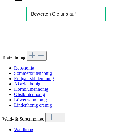
Blütenhonig
Rapshonig
Sommerblütenhonig
Frühjahrsblütenhonig
Akazienhonig
Kornblumenhonig
Obstblütenhonig
Löwenzahnhonig
Lindenhonig cremig
Wald- & Sortenhonige
Waldhonig