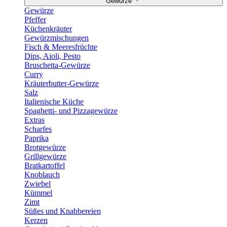
Gewürze
Gewürze
Pfeffer
Küchenkräuter
Gewürzmischungen
Fisch & Meeresfrüchte
Dips, Aioli, Pesto
Bruschetta-Gewürze
Curry
Kräuterbutter-Gewürze
Salz
Italienische Küche
Spaghetti- und Pizzagewürze
Extras
Scharfes
Paprika
Brotgewürze
Grillgewürze
Bratkartoffel
Knoblauch
Zwiebel
Kümmel
Zimt
Süßes und Knabbereien
Kerzen