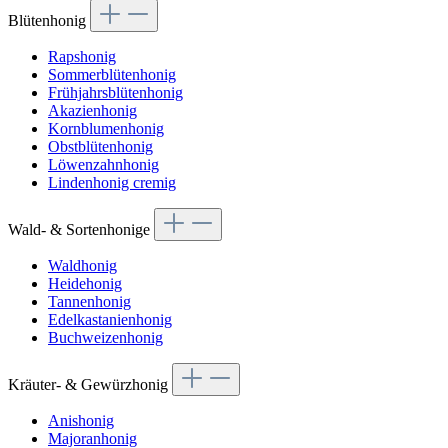
Blütenhonig
Rapshonig
Sommerblütenhonig
Frühjahrsblütenhonig
Akazienhonig
Kornblumenhonig
Obstblütenhonig
Löwenzahnhonig
Lindenhonig cremig
Wald- & Sortenhonige
Waldhonig
Heidehonig
Tannenhonig
Edelkastanienhonig
Buchweizenhonig
Kräuter- & Gewürzhonig
Anishonig
Majoranhonig