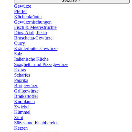
Gewürze
Gewürze
Pfeffer
Küchenkräuter
Gewürzmischungen
Fisch & Meeresfrüchte
Dips, Aioli, Pesto
Bruschetta-Gewürze
Curry
Kräuterbutter-Gewürze
Salz
Italienische Küche
Spaghetti- und Pizzagewürze
Extras
Scharfes
Paprika
Brotgewürze
Grillgewürze
Bratkartoffel
Knoblauch
Zwiebel
Kümmel
Zimt
Süßes und Knabbereien
Kerzen