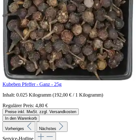
Kubeben Pfeffer - Ganz - 25g
Inhalt:
0.025 Kilogramm
(192,00 € / 1 Kilogramm)
Regulärer Preis:
4,80 €
Preise inkl. MwSt. zzgl. Versandkosten
In den Warenkorb
Vorheriges
Nächstes
Service-Hotline