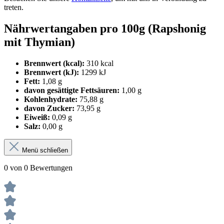
treten.
Nährwertangaben pro 100g (Rapshonig
mit Thymian)
Brennwert (kcal):
310 kcal
Brennwert (kJ):
1299 kJ
Fett:
1,08 g
davon gesättigte Fettsäuren:
1,00 g
Kohlenhydrate:
75,88 g
davon Zucker:
73,95 g
Eiweiß:
0,09 g
Salz:
0,00 g
Menü schließen
0 von 0 Bewertungen