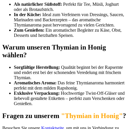
Als natürlicher Süßstoff:
Perfekt für Tee, Müsli, Joghurt
oder als Brotaufstrich.
In der Küche:
Ideal zum Verfeinern von Dressings, Saucen,
Marinaden und Backrezepten – das aromatische
Thymianaroma passt hervorragend zu vielen Gerichten.
Zum Genießen:
Ein aromatischer Begleiter zu Käse, Obst,
Desserts und herzhaften Speisen.
Warum unseren Thymian in Honig
wählen?
Sorgfältige Herstellung:
Qualität beginnt bei der Rapsernte
und endet erst bei der schonenden Veredelung mit frischem
Thymian.
Aromatisches Aroma:
Das feine Thymianaroma harmoniert
perfekt mit dem milden Rapshonig.
Exklusive Verpackung:
Hochwertige Twist-Off-Gläser und
liebevoll gestaltete Etiketten – perfekt zum Verschenken oder
Genießen.
Fragen zu unserem
"Thymian in Honig"
?
Besuchen Sie unsere
Kontaktseite
, um mit uns in Verbindung zu