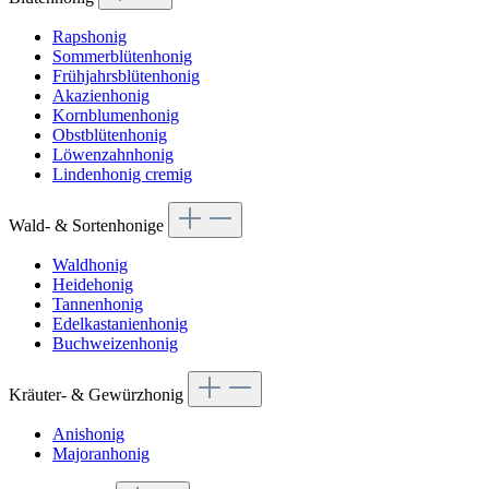
Rapshonig
Sommerblütenhonig
Frühjahrsblütenhonig
Akazienhonig
Kornblumenhonig
Obstblütenhonig
Löwenzahnhonig
Lindenhonig cremig
Wald- & Sortenhonige
Waldhonig
Heidehonig
Tannenhonig
Edelkastanienhonig
Buchweizenhonig
Kräuter- & Gewürzhonig
Anishonig
Majoranhonig