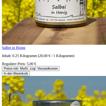
Salbei in Honig
Inhalt:
0.25 Kilogramm
(20,00 € / 1 Kilogramm)
Regulärer Preis:
5,00 €
Preise inkl. MwSt. zzgl. Versandkosten
In den Warenkorb