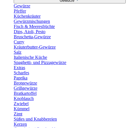
Gewürze
Gewürze
Pfeffer
Küchenkräuter
Gewürzmischungen
Fisch & Meeresfrüchte
Dips, Aioli, Pesto
Bruschetta-Gewürze
Curry
Kräuterbutter-Gewürze
Salz
Italienische Küche
Spaghetti- und Pizzagewürze
Extras
Scharfes
Paprika
Brotgewürze
Grillgewürze
Bratkartoffel
Knoblauch
Zwiebel
Kümmel
Zimt
Süßes und Knabbereien
Kerzen