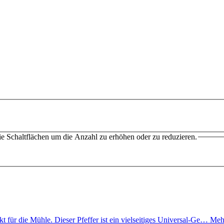
e Schaltflächen um die Anzahl zu erhöhen oder zu reduzieren.
kt für die Mühle. Dieser Pfeffer ist ein vielseitiges Universal-Ge…
Meh