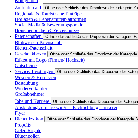
Königinnen
Zu finden auf
Öffne oder Schließe das Dropdown der Kategorie Zu
Regionale & Touristische Einträge
Hofladen & Lebensmittelplattformen
Social Media & Bewertungsportale
Branchenbücher & Verzeichnisse
Patenschaften
Öffne oder Schließe das Dropdown der Kategorie P
Blühwiesen-Patenschaft
Bienen-Patenschaft
Geschenkboxen
Öffne oder Schließe das Dropdown der Kategori
Etikett mit Logo (Firmen/ Hochzeit)
Gutscheine
Service/ Leistungen
Öffne oder Schließe das Dropdown der Katego
Wespen & Hornissen
Bestäubung
Wiederverkäufer
Großabnehmer
Jobs und Karriere
Öffne oder Schließe das Dropdown der Kategori
Ausbildung zum Tierwirt/in - Fachrichtung - Imkerei
Flyer
Bienenlexikon
Öffne oder Schließe das Dropdown der Kategorie B
Propolis
Gelee Royale
Blütenpollen