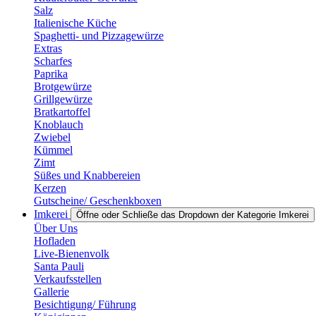
Salz
Italienische Küche
Spaghetti- und Pizzagewürze
Extras
Scharfes
Paprika
Brotgewürze
Grillgewürze
Bratkartoffel
Knoblauch
Zwiebel
Kümmel
Zimt
Süßes und Knabbereien
Kerzen
Gutscheine/ Geschenkboxen
Imkerei
Öffne oder Schließe das Dropdown der Kategorie Imkerei
Über Uns
Hofladen
Live-Bienenvolk
Santa Pauli
Verkaufsstellen
Gallerie
Besichtigung/ Führung