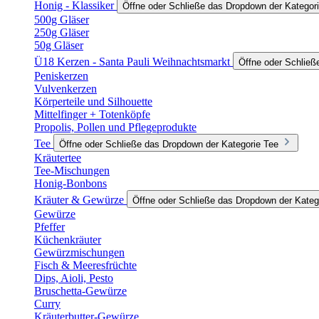
Honig - Klassiker
Öffne oder Schließe das Dropdown der Kategori
500g Gläser
250g Gläser
50g Gläser
Ü18 Kerzen - Santa Pauli Weihnachtsmarkt
Öffne oder Schließ
Peniskerzen
Vulvenkerzen
Körperteile und Silhouette
Mittelfinger + Totenköpfe
Propolis, Pollen und Pflegeprodukte
Tee
Öffne oder Schließe das Dropdown der Kategorie Tee
Kräutertee
Tee-Mischungen
Honig-Bonbons
Kräuter & Gewürze
Öffne oder Schließe das Dropdown der Kateg
Gewürze
Pfeffer
Küchenkräuter
Gewürzmischungen
Fisch & Meeresfrüchte
Dips, Aioli, Pesto
Bruschetta-Gewürze
Curry
Kräuterbutter-Gewürze