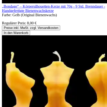
„Bondage“ – Körpersilhouetten-Kerze mit 70g - 9 Std. Brenndauer -
Handgefertigte Bienenwachskerze
Farbe:
Gelb (Original Bienenwachs)
Regulärer Preis:
8,00 €
Preise inkl. MwSt. zzgl. Versandkosten
In den Warenkorb