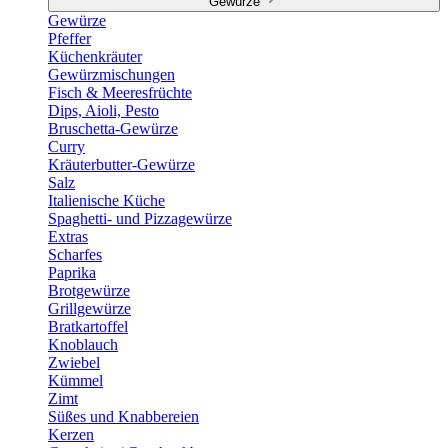
Gewürze
Gewürze
Pfeffer
Küchenkräuter
Gewürzmischungen
Fisch & Meeresfrüchte
Dips, Aioli, Pesto
Bruschetta-Gewürze
Curry
Kräuterbutter-Gewürze
Salz
Italienische Küche
Spaghetti- und Pizzagewürze
Extras
Scharfes
Paprika
Brotgewürze
Grillgewürze
Bratkartoffel
Knoblauch
Zwiebel
Kümmel
Zimt
Süßes und Knabbereien
Kerzen