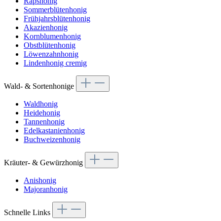
Rapshonig
Sommerblütenhonig
Frühjahrsblütenhonig
Akazienhonig
Kornblumenhonig
Obstblütenhonig
Löwenzahnhonig
Lindenhonig cremig
Wald- & Sortenhonige
Waldhonig
Heidehonig
Tannenhonig
Edelkastanienhonig
Buchweizenhonig
Kräuter- & Gewürzhonig
Anishonig
Majoranhonig
Schnelle Links