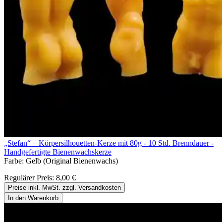
„Stefan“ – Körpersilhouetten-Kerze mit 80g - 10 Std. Brenndauer -
Handgefertigte Bienenwachskerze
Farbe:
Gelb (Original Bienenwachs)
Regulärer Preis:
8,00 €
Preise inkl. MwSt. zzgl. Versandkosten
In den Warenkorb