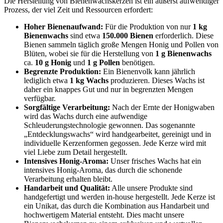
Die Herstellung von Bienenwachskerzen ist ein äußerst aufwendiger
Prozess, der viel Zeit und Ressourcen erfordert:
Hoher Bienenaufwand:
Für die Produktion von nur
1 kg
Bienenwachs
sind etwa
150.000 Bienen
erforderlich. Diese
Bienen sammeln täglich große Mengen Honig und Pollen von
Blüten, wobei sie für die Herstellung von
1 g Bienenwachs
ca.
10 g Honig
und
1 g Pollen
benötigen.
Begrenzte Produktion:
Ein Bienenvolk kann jährlich
lediglich etwa
1 kg Wachs
produzieren. Dieses Wachs ist
daher ein knappes Gut und nur in begrenzten Mengen
verfügbar.
Sorgfältige Verarbeitung:
Nach der Ernte der Honigwaben
wird das Wachs durch eine aufwendige
Schleuderungstechnologie gewonnen. Das sogenannte
„Entdecklungswachs“ wird handgearbeitet, gereinigt und in
individuelle Kerzenformen gegossen. Jede Kerze wird mit
viel Liebe zum Detail hergestellt.
Intensives Honig-Aroma:
Unser frisches Wachs hat ein
intensives Honig-Aroma, das durch die schonende
Verarbeitung erhalten bleibt.
Handarbeit und Qualität:
Alle unsere Produkte sind
handgefertigt und werden in-house hergestellt. Jede Kerze ist
ein Unikat, das durch die Kombination aus Handarbeit und
hochwertigem Material entsteht. Dies macht unsere