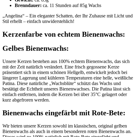
Brenndauer:
ca. 11 Stunden auf 85g Wachs
„
Angelina
“ – Ein eleganter Schatten, der Ihr Zuhause mit Licht und
Stil erhellt – einfach unwiderstehlich!
Kerzenfarbe von echtem Bienenwachs:
Gelbes Bienenwachs:
Unsere Kerzen bestehen aus 100% echtem Bienenwachs, das sich
mit der Zeit natürlich verändert. Eine frisch gegossene Kerze
präsentiert sich in einem schönen Hellgelb, entwickelt jedoch bei
längerer Lagerung und kühleren Temperaturen eine helle, weißliche
Patina. Diese natürliche „Wachsblüte“ schützt das Wachs und
bestätigt die Echtheit unseres Bienenwachses. Die Patina lässt sich
einfach entfernen, indem die Kerzen bei über 35°C gelagert oder
kurz abgefroren werden.
Bienenwachs eingefärbt mit
Rote-Bete
:
Wir bieten unsere Kerzen sowohl im klassischen, original gelben
Bienenwachs als auch in einem besonderen roten Bienenwachs an.
Dieses wird zu 100% natürlich mit
Rote-Bete
eingefärbt und