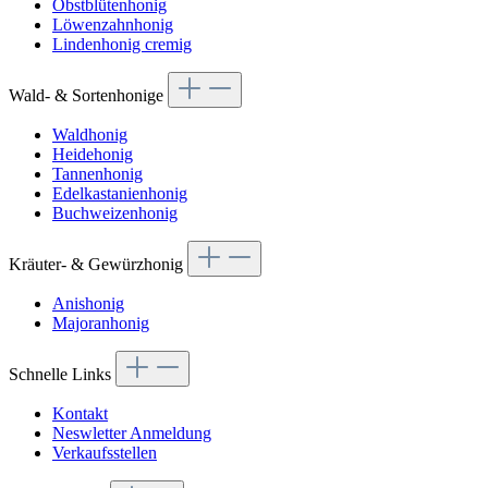
Obstblütenhonig
Löwenzahnhonig
Lindenhonig cremig
Wald- & Sortenhonige
Waldhonig
Heidehonig
Tannenhonig
Edelkastanienhonig
Buchweizenhonig
Kräuter- & Gewürzhonig
Anishonig
Majoranhonig
Schnelle Links
Kontakt
Neswletter Anmeldung
Verkaufsstellen