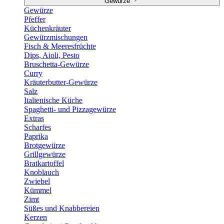
Gewürze
Gewürze
Pfeffer
Küchenkräuter
Gewürzmischungen
Fisch & Meeresfrüchte
Dips, Aioli, Pesto
Bruschetta-Gewürze
Curry
Kräuterbutter-Gewürze
Salz
Italienische Küche
Spaghetti- und Pizzagewürze
Extras
Scharfes
Paprika
Brotgewürze
Grillgewürze
Bratkartoffel
Knoblauch
Zwiebel
Kümmel
Zimt
Süßes und Knabbereien
Kerzen