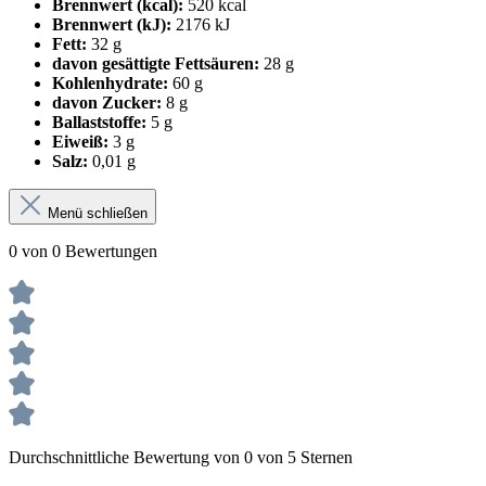
Brennwert (kcal):
520 kcal
Brennwert (kJ):
2176 kJ
Fett:
32 g
davon gesättigte Fettsäuren:
28 g
Kohlenhydrate:
60 g
davon Zucker:
8 g
Ballaststoffe:
5 g
Eiweiß:
3 g
Salz:
0,01 g
Menü schließen
0 von 0 Bewertungen
Durchschnittliche Bewertung von 0 von 5 Sternen