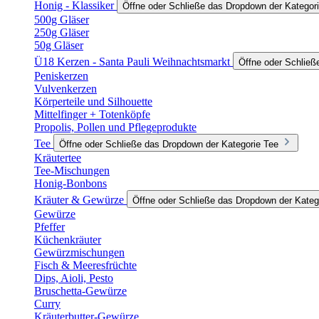
Honig - Klassiker
Öffne oder Schließe das Dropdown der Kategori
500g Gläser
250g Gläser
50g Gläser
Ü18 Kerzen - Santa Pauli Weihnachtsmarkt
Öffne oder Schließ
Peniskerzen
Vulvenkerzen
Körperteile und Silhouette
Mittelfinger + Totenköpfe
Propolis, Pollen und Pflegeprodukte
Tee
Öffne oder Schließe das Dropdown der Kategorie Tee
Kräutertee
Tee-Mischungen
Honig-Bonbons
Kräuter & Gewürze
Öffne oder Schließe das Dropdown der Kateg
Gewürze
Pfeffer
Küchenkräuter
Gewürzmischungen
Fisch & Meeresfrüchte
Dips, Aioli, Pesto
Bruschetta-Gewürze
Curry
Kräuterbutter-Gewürze