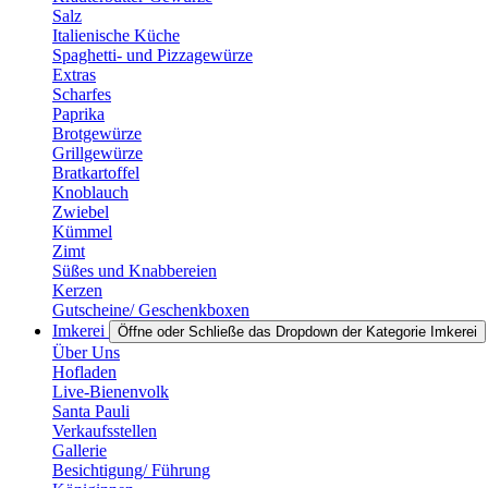
Salz
Italienische Küche
Spaghetti- und Pizzagewürze
Extras
Scharfes
Paprika
Brotgewürze
Grillgewürze
Bratkartoffel
Knoblauch
Zwiebel
Kümmel
Zimt
Süßes und Knabbereien
Kerzen
Gutscheine/ Geschenkboxen
Imkerei
Öffne oder Schließe das Dropdown der Kategorie Imkerei
Über Uns
Hofladen
Live-Bienenvolk
Santa Pauli
Verkaufsstellen
Gallerie
Besichtigung/ Führung