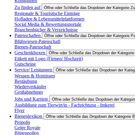
Königinnen
Zu finden auf
Öffne oder Schließe das Dropdown der Kategorie Zu
Regionale & Touristische Einträge
Hofladen & Lebensmittelplattformen
Social Media & Bewertungsportale
Branchenbücher & Verzeichnisse
Patenschaften
Öffne oder Schließe das Dropdown der Kategorie P
Blühwiesen-Patenschaft
Bienen-Patenschaft
Geschenkboxen
Öffne oder Schließe das Dropdown der Kategori
Etikett mit Logo (Firmen/ Hochzeit)
Gutscheine
Service/ Leistungen
Öffne oder Schließe das Dropdown der Katego
Wespen & Hornissen
Bestäubung
Wiederverkäufer
Großabnehmer
Jobs und Karriere
Öffne oder Schließe das Dropdown der Kategori
Ausbildung zum Tierwirt/in - Fachrichtung - Imkerei
Flyer
Bienenlexikon
Öffne oder Schließe das Dropdown der Kategorie B
Propolis
Gelee Royale
Blütenpollen