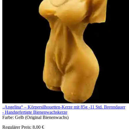
„Angelina“ – Körpersilhouetten-Kerze mit 85g -11 Std. Brenndauer
- Handgefertigte Bienenwachskerze
Farbe:
Gelb (Original Bienenwachs)
Regulärer Preis:
8,00 €