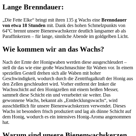
Lange Brenndauer:
„
Die Fette Elke
“ bringt mit ihren 135 g Wachs eine
Brenndauer
von etwa 18 Stunden
mit. Dank des hohen Schmelzpunkts von
64°C brennt unsere Bienenwachskerze deutlich langsamer ab als
Paraffinkerzen – für lange, sinnliche Abende im goldgelben Licht.
Wie kommen wir an das Wachs?
Nach der Ernte der Honigwaben werden diese ausgeschleudert –
stell dir das wie eine große Waschmaschine für Waben vor. In einem
speziellen Gestell drehen sich alle Waben mit hoher
Geschwindigkeit, wodurch durch die Zentrifugalkraft der Honig aus
den Zellen geschleudert wird. Vorher entfernt der Imker die
Wachsschicht auf den Honigzellen mit einem heißen Messer,
sammelt diese Schicht ein und verarbeitet sie weiter. Das
gewonnene Wachs, bekannt als „Entdecklungswachs“, wird
ausschließlich für unsere Bienenwachskerzen verwendet. Dieses
Wachs ist besonders frisch produziert und lag als dünne Schicht auf
dem Honig, wodurch es ein intensives Honig-Aroma angenommen
hat.
Warum sind unsere Bienenwachskerzen