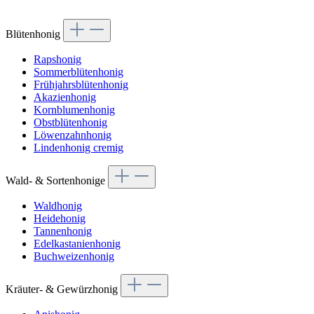
Blütenhonig
Rapshonig
Sommerblütenhonig
Frühjahrsblütenhonig
Akazienhonig
Kornblumenhonig
Obstblütenhonig
Löwenzahnhonig
Lindenhonig cremig
Wald- & Sortenhonige
Waldhonig
Heidehonig
Tannenhonig
Edelkastanienhonig
Buchweizenhonig
Kräuter- & Gewürzhonig