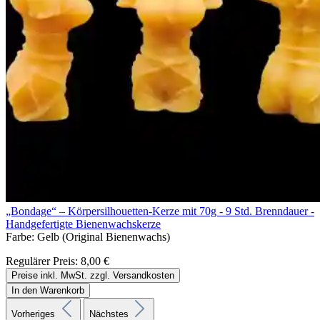
„Bondage“ – Körpersilhouetten-Kerze mit 70g - 9 Std. Brenndauer -
Handgefertigte Bienenwachskerze
Farbe:
Gelb (Original Bienenwachs)
Regulärer Preis:
8,00 €
Preise inkl. MwSt. zzgl. Versandkosten
In den Warenkorb
Vorheriges
Nächstes