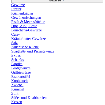
Gewürze
Gewürze
Pfeffer
Küchenkräuter
Gewürzmischungen
Fisch & Meeresfrüchte
Dips, Aioli, Pesto
Bruschetta-Gewürze
Curry
Kräuterbutter-Gewürze
Salz
Italienische Küche
Spaghetti- und Pizzagewürze
Extras
Scharfes
Paprika
Brotgewürze
Grillgewürze
Bratkartoffel
Knoblauch
Zwiebel
Kümmel
Zimt
Süßes und Knabbereien
Kerzen