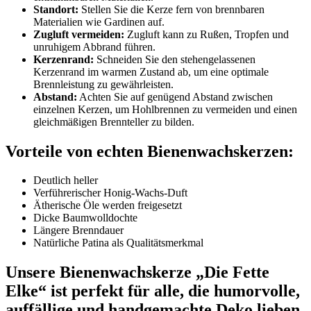
Standort:
Stellen Sie die Kerze fern von brennbaren
Materialien wie Gardinen auf.
Zugluft vermeiden:
Zugluft kann zu Rußen, Tropfen und
unruhigem Abbrand führen.
Kerzenrand:
Schneiden Sie den stehengelassenen
Kerzenrand im warmen Zustand ab, um eine optimale
Brennleistung zu gewährleisten.
Abstand:
Achten Sie auf genügend Abstand zwischen
einzelnen Kerzen, um Hohlbrennen zu vermeiden und einen
gleichmäßigen Brennteller zu bilden.
Vorteile von echten Bienenwachskerzen:
Deutlich heller
Verführerischer Honig-Wachs-Duft
Ätherische Öle werden freigesetzt
Dicke Baumwoll­dochte
Längere Brenndauer
Natürliche Patina als Qualitätsmerkmal
Unsere Bienenwachskerze „
Die Fette
Elke
“ ist perfekt für alle, die humorvolle,
auffällige und handgemachte Deko lieben.