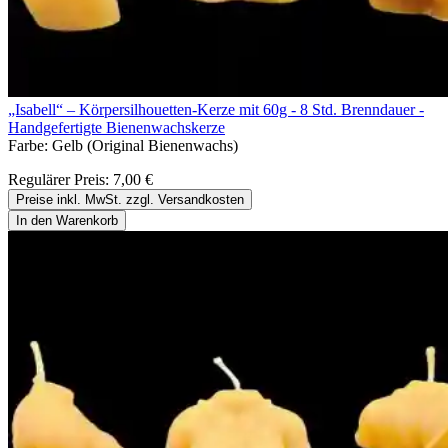
„Isabell“ – Körpersilhouetten-Kerze mit 60g - 8 Std. Brenndauer -
Handgefertigte Bienenwachskerze
Farbe:
Gelb (Original Bienenwachs)
Regulärer Preis:
7,00 €
Preise inkl. MwSt. zzgl. Versandkosten
In den Warenkorb