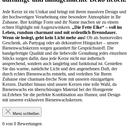
Jede Kerze ist ein Unikat und bringt mit ihrem massiven Design und
der hochwertigen Verarbeitung eine besondere Atmosphäre in Ihr
Zuhause. Ihre kräftige Form und ihr Name machen sie zu einem
echten Highlight mit Augenzwinkern.
„Die Fette Elke“ – voll im
Leben, rundum charmant und mit ordentlich Brenndauer.
Wenn sie loslegt, geht kein Licht mehr aus!
Ob als humorvolles
Geschenk, als Partygag oder als dekorativer Hingucker – unsere
Bienenwachskerzen sorgen garantiert für Gesprächsstoff. Die
handgefertigte Qualität und die liebevolle Gestaltung jedes einzelnen
Stücks sorgen dafür, dass jede Kerze nicht nur ästhetisch
ansprechend, sondern auch langlebig und funktional ist. Genießen
Sie das warme, natürliche Licht und den angenehmen Duft, der
durch echtes Bienenwachs entsteht, und verleihen Sie Ihrem
Zuhause eine charmant-freche Note mit unseren einzigartigen
Kerzen. Darüber hinaus sind unsere Kerzen eine tolle Wahl, da
Bienenwachs ein überschüssiges Material bei der Honigernte
ist.Erleben Sie die perfekte Kombination aus Humor, und Design
mit unseren exklusiven Bienenwachskerzen.
Menü schließen
0 von 0 Bewertungen