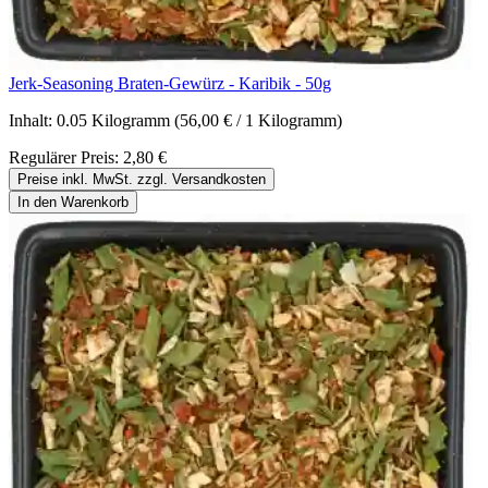
Jerk-Seasoning Braten-Gewürz - Karibik - 50g
Inhalt:
0.05 Kilogramm
(56,00 € / 1 Kilogramm)
Regulärer Preis:
2,80 €
Preise inkl. MwSt. zzgl. Versandkosten
In den Warenkorb