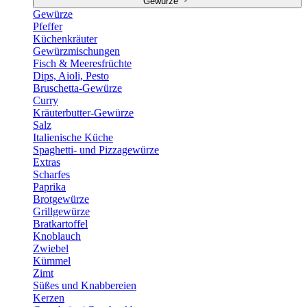
Gewürze
Gewürze
Pfeffer
Küchenkräuter
Gewürzmischungen
Fisch & Meeresfrüchte
Dips, Aioli, Pesto
Bruschetta-Gewürze
Curry
Kräuterbutter-Gewürze
Salz
Italienische Küche
Spaghetti- und Pizzagewürze
Extras
Scharfes
Paprika
Brotgewürze
Grillgewürze
Bratkartoffel
Knoblauch
Zwiebel
Kümmel
Zimt
Süßes und Knabbereien
Kerzen