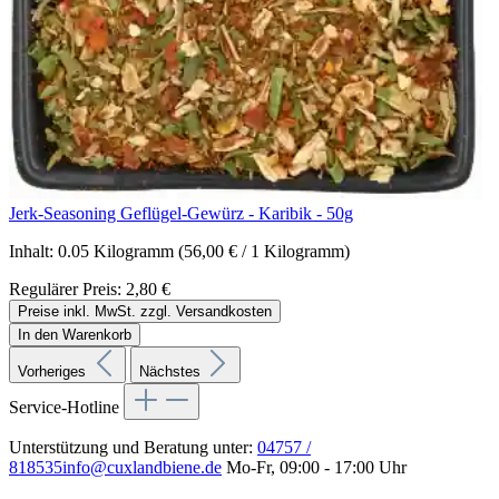
Jerk-Seasoning Geflügel-Gewürz - Karibik - 50g
Inhalt:
0.05 Kilogramm
(56,00 € / 1 Kilogramm)
Regulärer Preis:
2,80 €
Preise inkl. MwSt. zzgl. Versandkosten
In den Warenkorb
Vorheriges
Nächstes
Service-Hotline
Unterstützung und Beratung unter:
04757 /
818535
info@cuxlandbiene.de
Mo-Fr, 09:00 - 17:00 Uhr