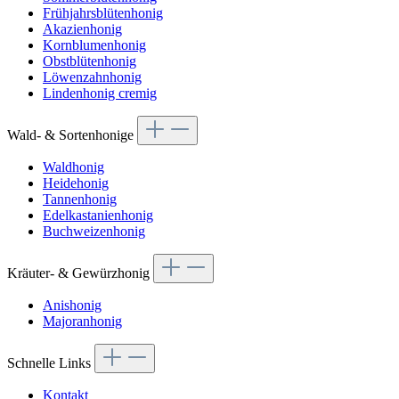
Frühjahrsblütenhonig
Akazienhonig
Kornblumenhonig
Obstblütenhonig
Löwenzahnhonig
Lindenhonig cremig
Wald- & Sortenhonige
Waldhonig
Heidehonig
Tannenhonig
Edelkastanienhonig
Buchweizenhonig
Kräuter- & Gewürzhonig
Anishonig
Majoranhonig
Schnelle Links
Kontakt