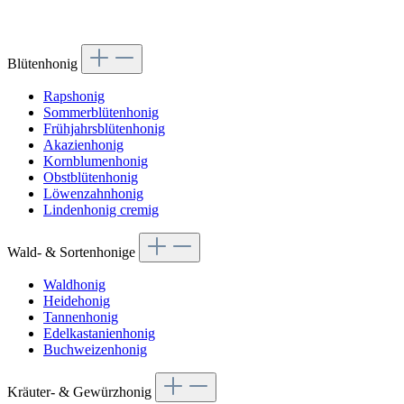
Blütenhonig
Rapshonig
Sommerblütenhonig
Frühjahrsblütenhonig
Akazienhonig
Kornblumenhonig
Obstblütenhonig
Löwenzahnhonig
Lindenhonig cremig
Wald- & Sortenhonige
Waldhonig
Heidehonig
Tannenhonig
Edelkastanienhonig
Buchweizenhonig
Kräuter- & Gewürzhonig