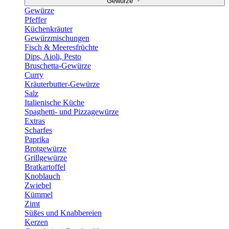
Gewürze
Gewürze
Pfeffer
Küchenkräuter
Gewürzmischungen
Fisch & Meeresfrüchte
Dips, Aioli, Pesto
Bruschetta-Gewürze
Curry
Kräuterbutter-Gewürze
Salz
Italienische Küche
Spaghetti- und Pizzagewürze
Extras
Scharfes
Paprika
Brotgewürze
Grillgewürze
Bratkartoffel
Knoblauch
Zwiebel
Kümmel
Zimt
Süßes und Knabbereien
Kerzen