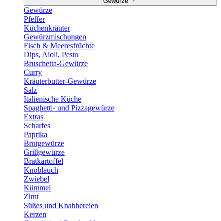
Gewürze
Gewürze
Pfeffer
Küchenkräuter
Gewürzmischungen
Fisch & Meeresfrüchte
Dips, Aioli, Pesto
Bruschetta-Gewürze
Curry
Kräuterbutter-Gewürze
Salz
Italienische Küche
Spaghetti- und Pizzagewürze
Extras
Scharfes
Paprika
Brotgewürze
Grillgewürze
Bratkartoffel
Knoblauch
Zwiebel
Kümmel
Zimt
Süßes und Knabbereien
Kerzen