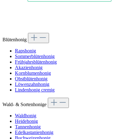
Blütenhonig
Rapshonig
Sommerblütenhonig
Frühjahrsblütenhonig
Akazienhonig
Kornblumenhonig
Obstblütenhonig
Löwenzahnhonig
Lindenhonig cremig
Wald- & Sortenhonige
Waldhonig
Heidehonig
Tannenhonig
Edelkastanienhonig
Buchweizenhonig