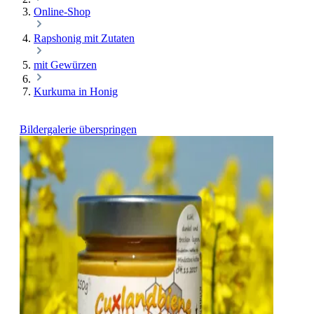
Online-Shop
Rapshonig mit Zutaten
mit Gewürzen
Kurkuma in Honig
Bildergalerie überspringen