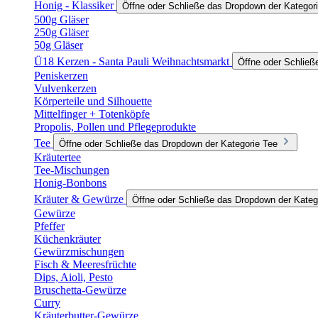
Honig - Klassiker
Öffne oder Schließe das Dropdown der Kategori
500g Gläser
250g Gläser
50g Gläser
Ü18 Kerzen - Santa Pauli Weihnachtsmarkt
Öffne oder Schließ
Peniskerzen
Vulvenkerzen
Körperteile und Silhouette
Mittelfinger + Totenköpfe
Propolis, Pollen und Pflegeprodukte
Tee
Öffne oder Schließe das Dropdown der Kategorie Tee
Kräutertee
Tee-Mischungen
Honig-Bonbons
Kräuter & Gewürze
Öffne oder Schließe das Dropdown der Kateg
Gewürze
Pfeffer
Küchenkräuter
Gewürzmischungen
Fisch & Meeresfrüchte
Dips, Aioli, Pesto
Bruschetta-Gewürze
Curry
Kräuterbutter-Gewürze