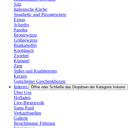
Salz
Italienische Küche
Spaghetti- und Pizzagewürze
Extras
Scharfes
Paprika
Brotgewürze
Grillgewürze
Bratkartoffel
Knoblauch
Zwiebel
Kümmel
Zimt
Süßes und Knabbereien
Kerzen
Gutscheine/ Geschenkboxen
Imkerei
Öffne oder Schließe das Dropdown der Kategorie Imkerei
Über Uns
Hofladen
Live-Bienenvolk
Santa Pauli
Verkaufsstellen
Gallerie
Besichtigung/ Führung