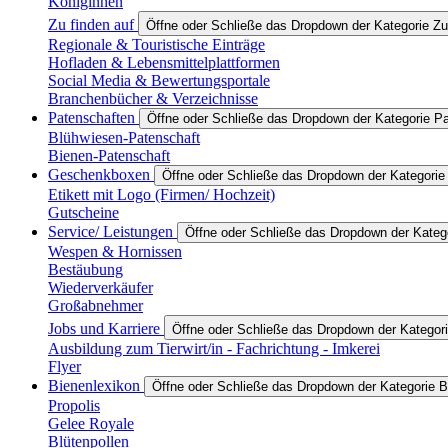
Königinnen
Zu finden auf
Öffne oder Schließe das Dropdown der Kategorie Zu
Regionale & Touristische Einträge
Hofladen & Lebensmittelplattformen
Social Media & Bewertungsportale
Branchenbücher & Verzeichnisse
Patenschaften
Öffne oder Schließe das Dropdown der Kategorie P
Blühwiesen-Patenschaft
Bienen-Patenschaft
Geschenkboxen
Öffne oder Schließe das Dropdown der Kategori
Etikett mit Logo (Firmen/ Hochzeit)
Gutscheine
Service/ Leistungen
Öffne oder Schließe das Dropdown der Katego
Wespen & Hornissen
Bestäubung
Wiederverkäufer
Großabnehmer
Jobs und Karriere
Öffne oder Schließe das Dropdown der Kategori
Ausbildung zum Tierwirt/in - Fachrichtung - Imkerei
Flyer
Bienenlexikon
Öffne oder Schließe das Dropdown der Kategorie B
Propolis
Gelee Royale
Blütenpollen