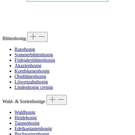
Blütenhonig
Rapshonig
Sommerblütenhonig
Frühjahrsblütenhonig
Akazienhonig
Kornblumenhonig
Obstblütenhonig
Löwenzahnhonig
Lindenhonig cremig
Wald- & Sortenhonige
Waldhonig
Heidehonig
Tannenhonig
Edelkastanienhonig
Buchweizenhonig