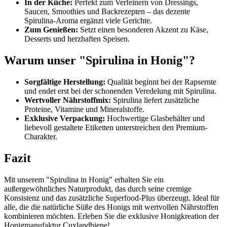
In der Küche:
Perfekt zum Verfeinern von Dressings,
Saucen, Smoothies und Backrezepten – das dezente
Spirulina-Aroma ergänzt viele Gerichte.
Zum Genießen:
Setzt einen besonderen Akzent zu Käse,
Desserts und herzhaften Speisen.
Warum unser "Spirulina in Honig"?
Sorgfältige Herstellung:
Qualität beginnt bei der Rapsernte
und endet erst bei der schonenden Veredelung mit Spirulina.
Wertvoller Nährstoffmix:
Spirulina liefert zusätzliche
Proteine, Vitamine und Mineralstoffe.
Exklusive Verpackung:
Hochwertige Glasbehälter und
liebevoll gestaltete Etiketten unterstreichen den Premium-
Charakter.
Fazit
Mit unserem
"Spirulina in Honig"
erhalten Sie ein
außergewöhnliches Naturprodukt, das durch seine cremige
Konsistenz und das zusätzliche Superfood-Plus überzeugt. Ideal für
alle, die die natürliche Süße des Honigs mit wertvollen Nährstoffen
kombinieren möchten. Erleben Sie die exklusive Honigkreation der
Honigmanufaktur Cuxlandbiene!