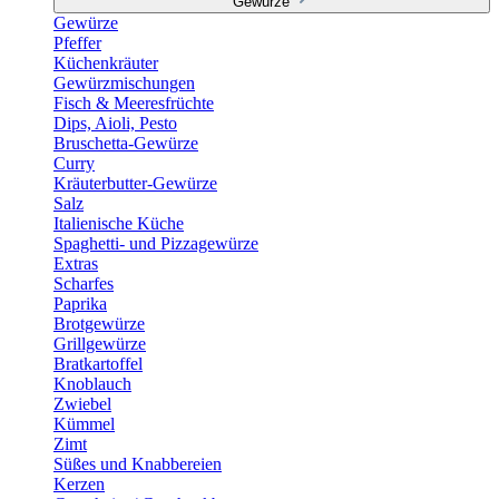
Gewürze
Gewürze
Pfeffer
Küchenkräuter
Gewürzmischungen
Fisch & Meeresfrüchte
Dips, Aioli, Pesto
Bruschetta-Gewürze
Curry
Kräuterbutter-Gewürze
Salz
Italienische Küche
Spaghetti- und Pizzagewürze
Extras
Scharfes
Paprika
Brotgewürze
Grillgewürze
Bratkartoffel
Knoblauch
Zwiebel
Kümmel
Zimt
Süßes und Knabbereien
Kerzen