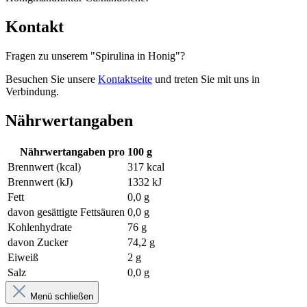
Kontakt
Fragen zu unserem
"Spirulina in Honig"?
Besuchen Sie unsere
Kontaktseite
und treten Sie mit uns in
Verbindung.
Nährwertangaben
Nährwertangaben pro 100 g
Brennwert (kcal)
317 kcal
Brennwert (kJ)
1332 kJ
Fett
0,0 g
davon gesättigte Fettsäuren
0,0 g
Kohlenhydrate
76 g
davon Zucker
74,2 g
Eiweiß
2 g
Salz
0,0 g
Menü schließen