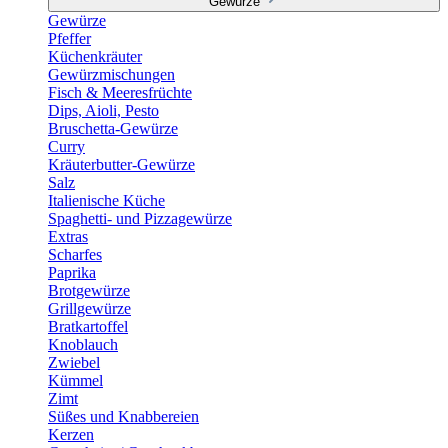
Gewürze
Gewürze
Pfeffer
Küchenkräuter
Gewürzmischungen
Fisch & Meeresfrüchte
Dips, Aioli, Pesto
Bruschetta-Gewürze
Curry
Kräuterbutter-Gewürze
Salz
Italienische Küche
Spaghetti- und Pizzagewürze
Extras
Scharfes
Paprika
Brotgewürze
Grillgewürze
Bratkartoffel
Knoblauch
Zwiebel
Kümmel
Zimt
Süßes und Knabbereien
Kerzen